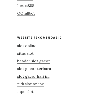
Lexus888
QQfullbet
WEBSITE REKOMENDASI 2
slot online
situs slot
bandar slot gacor
slot gacor terbaru
slot gacor hari ini
judi slot online
mpo slot