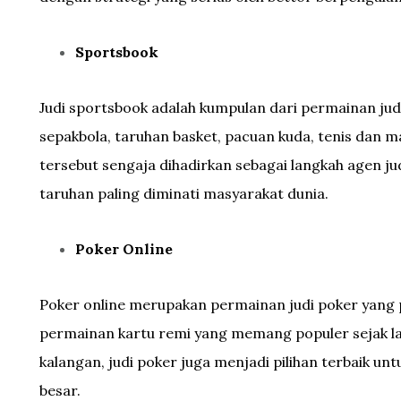
Sportsbook
Judi sportsbook adalah kumpulan dari permainan jud
sepakbola, taruhan basket, pacuan kuda, tenis dan ma
tersebut sengaja dihadirkan sebagai langkah agen j
taruhan paling diminati masyarakat dunia.
Poker Online
Poker online merupakan permainan judi poker yang pal
permainan kartu remi yang memang populer sejak l
kalangan, judi poker juga menjadi pilihan terbaik 
besar.