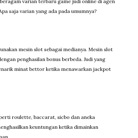
beragam varian terbaru game judi online di agen
 Apa saja varian yang ada pada umumnya?
gunakan mesin slot sebagai medianya. Mesin slot
 dengan penghasilan bonus berbeda. Judi yang
enarik minat bettor ketika menawarkan jackpot
perti roulette, baccarat, sicbo dan aneka
 menghasilkan keuntungan ketika dimainkan
man.