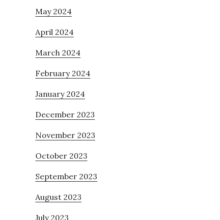
May 2024
April 2024
March 2024
February 2024
January 2024
December 2023
November 2023
October 2023
September 2023
August 2023
July 2023