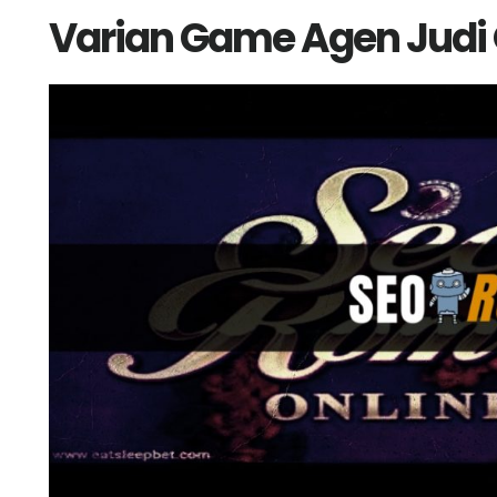
Varian Game Agen Judi 