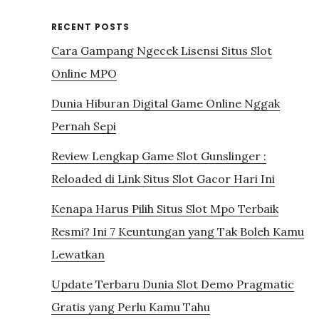
RECENT POSTS
Cara Gampang Ngecek Lisensi Situs Slot
Online MPO
Dunia Hiburan Digital Game Online Nggak
Pernah Sepi
Review Lengkap Game Slot Gunslinger :
Reloaded di Link Situs Slot Gacor Hari Ini
Kenapa Harus Pilih Situs Slot Mpo Terbaik
Resmi? Ini 7 Keuntungan yang Tak Boleh Kamu
Lewatkan
Update Terbaru Dunia Slot Demo Pragmatic
Gratis yang Perlu Kamu Tahu