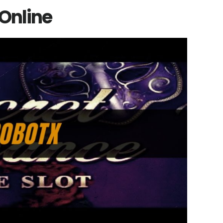
Online