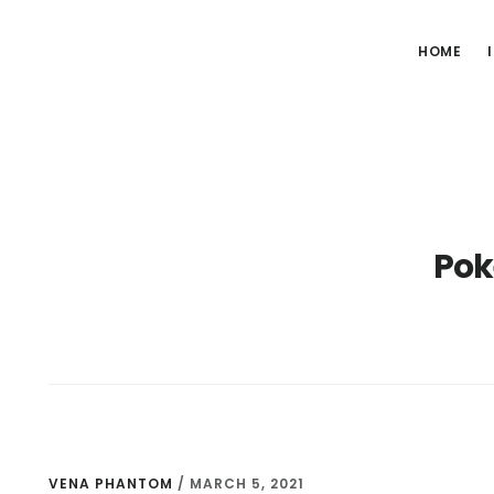
HOME
Pok
VENA PHANTOM
/
MARCH 5, 2021