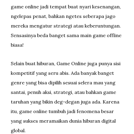
game online jadi tempat buat nyari kesenangan,
ngelepas penat, bahkan ngetes seberapa jago
mereka mengatur strategi atau keberuntungan.
Sensasinya beda banget sama main game offline
biasa!
Selain buat hiburan, Game Online juga punya sisi
kompetitif yang seru abis. Ada banyak banget
genre yang bisa dipilih sesuai selera mau yang
santai, penuh aksi, strategi, atau bahkan game
taruhan yang bikin deg-degan juga ada. Karena
itu, game online tumbuh jadi fenomena besar
yang sukses meramaikan dunia hiburan digital
global.