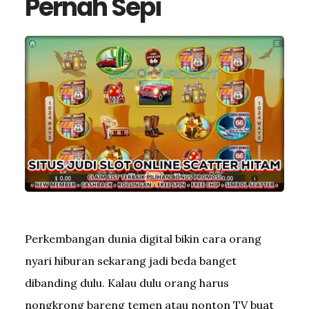
Pernah Sepi
Perkembangan dunia digital bikin cara orang
nyari hiburan sekarang jadi beda banget
dibanding dulu. Kalau dulu orang harus
nongkrong bareng temen atau nonton TV buat