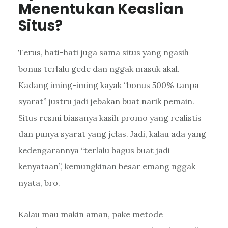
Menentukan Keaslian
Situs?
Terus, hati-hati juga sama situs yang ngasih
bonus terlalu gede dan nggak masuk akal.
Kadang iming-iming kayak “bonus 500% tanpa
syarat” justru jadi jebakan buat narik pemain.
Situs resmi biasanya kasih promo yang realistis
dan punya syarat yang jelas. Jadi, kalau ada yang
kedengarannya “terlalu bagus buat jadi
kenyataan”, kemungkinan besar emang nggak
nyata, bro.
Kalau mau makin aman, pake metode