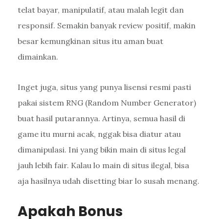
telat bayar, manipulatif, atau malah legit dan
responsif. Semakin banyak review positif, makin
besar kemungkinan situs itu aman buat
dimainkan.
Inget juga, situs yang punya lisensi resmi pasti
pakai sistem RNG (Random Number Generator)
buat hasil putarannya. Artinya, semua hasil di
game itu murni acak, nggak bisa diatur atau
dimanipulasi. Ini yang bikin main di situs legal
jauh lebih fair. Kalau lo main di situs ilegal, bisa
aja hasilnya udah disetting biar lo susah menang.
Apakah Bonus