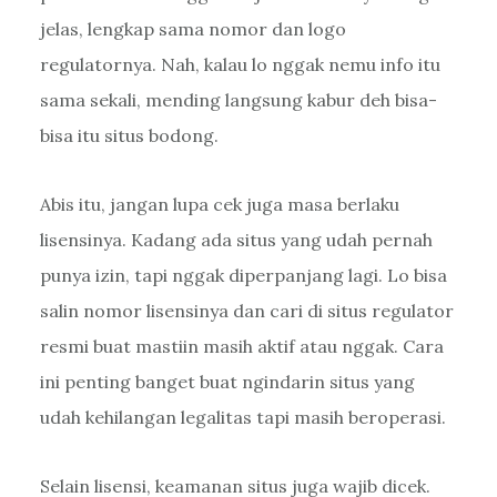
jelas, lengkap sama nomor dan logo
regulatornya. Nah, kalau lo nggak nemu info itu
sama sekali, mending langsung kabur deh bisa-
bisa itu situs bodong.
Abis itu, jangan lupa cek juga masa berlaku
lisensinya. Kadang ada situs yang udah pernah
punya izin, tapi nggak diperpanjang lagi. Lo bisa
salin nomor lisensinya dan cari di situs regulator
resmi buat mastiin masih aktif atau nggak. Cara
ini penting banget buat ngindarin situs yang
udah kehilangan legalitas tapi masih beroperasi.
Selain lisensi, keamanan situs juga wajib dicek.