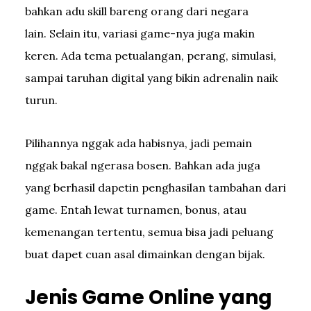
bahkan adu skill bareng orang dari negara
lain.
Selain itu, variasi game-nya juga makin
keren. Ada tema petualangan, perang, simulasi,
sampai taruhan digital yang bikin adrenalin naik
turun.
Pilihannya nggak ada habisnya, jadi pemain
nggak bakal ngerasa bosen. Bahkan ada juga
yang berhasil dapetin penghasilan tambahan dari
game. Entah lewat turnamen, bonus, atau
kemenangan tertentu, semua bisa jadi peluang
buat dapet cuan asal dimainkan dengan bijak.
Jenis Game Online yang