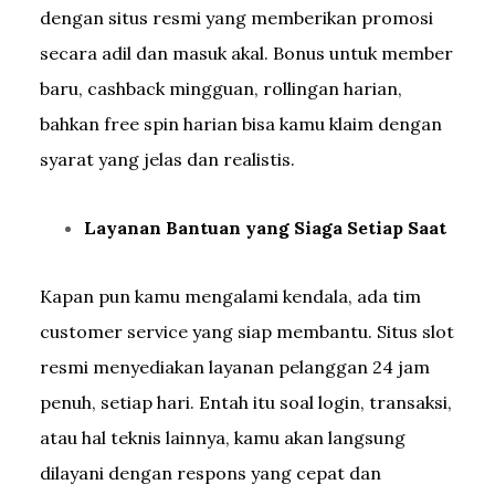
dengan situs resmi yang memberikan promosi
secara adil dan masuk akal. Bonus untuk member
baru, cashback mingguan, rollingan harian,
bahkan free spin harian bisa kamu klaim dengan
syarat yang jelas dan realistis.
Layanan Bantuan yang Siaga Setiap Saat
Kapan pun kamu mengalami kendala, ada tim
customer service yang siap membantu. Situs slot
resmi menyediakan layanan pelanggan 24 jam
penuh, setiap hari. Entah itu soal login, transaksi,
atau hal teknis lainnya, kamu akan langsung
dilayani dengan respons yang cepat dan