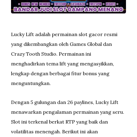
Lucky Lift adalah permainan slot gacor resmi
yang dikembangkan oleh Games Global dan
Crazy Tooth Studio. Permainan ini
menghadirkan tema lift yang mengasyikkan,
lengkap dengan berbagai fitur bonus yang
menguntungkan.
Dengan 5 gulungan dan 26 paylines, Lucky Lift
menawarkan pengalaman permainan yang seru.
Slot ini terkenal berkat RTP yang baik dan
volatilitas menengah. Berikut ini akan