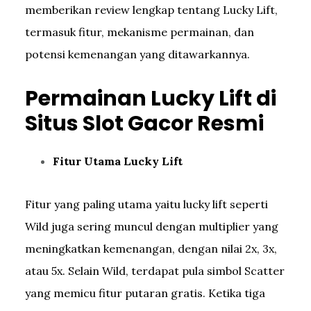
memberikan review lengkap tentang Lucky Lift,
termasuk fitur, mekanisme permainan, dan
potensi kemenangan yang ditawarkannya.
Permainan Lucky Lift di
Situs Slot Gacor Resmi
Fitur Utama Lucky Lift
Fitur yang paling utama yaitu lucky lift seperti
Wild juga sering muncul dengan multiplier yang
meningkatkan kemenangan, dengan nilai 2x, 3x,
atau 5x. Selain Wild, terdapat pula simbol Scatter
yang memicu fitur putaran gratis. Ketika tiga