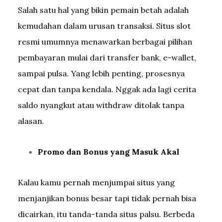
Salah satu hal yang bikin pemain betah adalah
kemudahan dalam urusan transaksi. Situs slot
resmi umumnya menawarkan berbagai pilihan
pembayaran mulai dari transfer bank, e-wallet,
sampai pulsa. Yang lebih penting, prosesnya
cepat dan tanpa kendala. Nggak ada lagi cerita
saldo nyangkut atau withdraw ditolak tanpa
alasan.
Promo dan Bonus yang Masuk Akal
Kalau kamu pernah menjumpai situs yang
menjanjikan bonus besar tapi tidak pernah bisa
dicairkan, itu tanda-tanda situs palsu. Berbeda