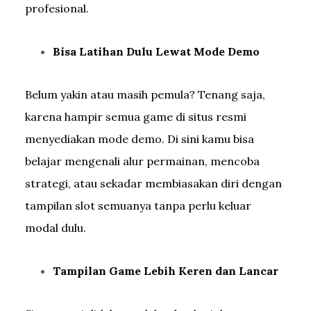
profesional.
Bisa Latihan Dulu Lewat Mode Demo
Belum yakin atau masih pemula? Tenang saja,
karena hampir semua game di situs resmi
menyediakan mode demo. Di sini kamu bisa
belajar mengenali alur permainan, mencoba
strategi, atau sekadar membiasakan diri dengan
tampilan slot semuanya tanpa perlu keluar
modal dulu.
Tampilan Game Lebih Keren dan Lancar