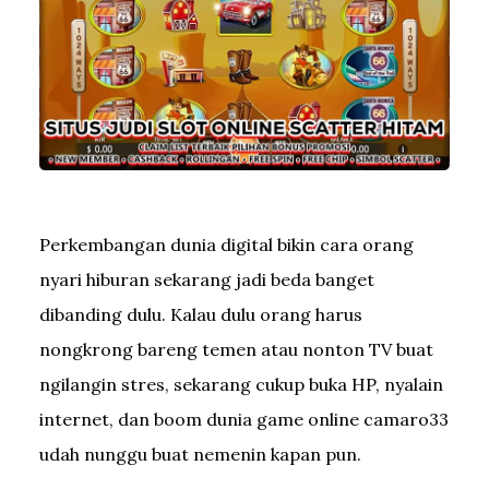
Perkembangan dunia digital bikin cara orang
nyari hiburan sekarang jadi beda banget
dibanding dulu. Kalau dulu orang harus
nongkrong bareng temen atau nonton TV buat
ngilangin stres, sekarang cukup buka HP, nyalain
internet, dan boom dunia game online camaro33
udah nunggu buat nemenin kapan pun.