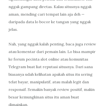
nggak gampang diretas. Kalau situsnya nggak
aman, mending cari tempat lain aja deh —
daripada data lo bocor ke tangan yang nggak
jelas.
Nah, yang nggak kalah penting, baca juga review
atau komentar dari pemain lain. Lo bisa mampir
ke forum pecinta slot online atau komunitas
Telegram buat liat reputasi situsnya. Dari sana
biasanya udah kelihatan apakah situs itu sering
telat bayar, manipulatif, atau malah legit dan
responsif. Semakin banyak review positif, makin
besar kemungkinan situs itu aman buat
dimainkan.