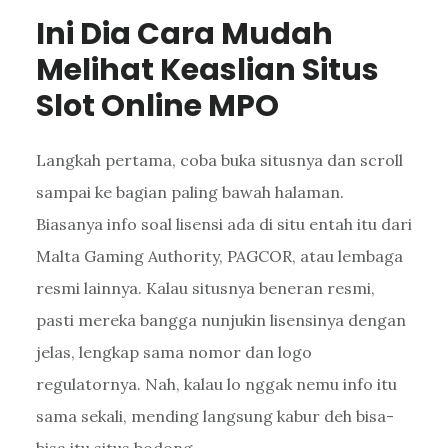
Ini Dia Cara Mudah
Melihat Keaslian Situs
Slot Online MPO
Langkah pertama, coba buka situsnya dan scroll
sampai ke bagian paling bawah halaman.
Biasanya info soal lisensi ada di situ entah itu dari
Malta Gaming Authority, PAGCOR, atau lembaga
resmi lainnya. Kalau situsnya beneran resmi,
pasti mereka bangga nunjukin lisensinya dengan
jelas, lengkap sama nomor dan logo
regulatornya. Nah, kalau lo nggak nemu info itu
sama sekali, mending langsung kabur deh bisa-
bisa itu situs bodong.