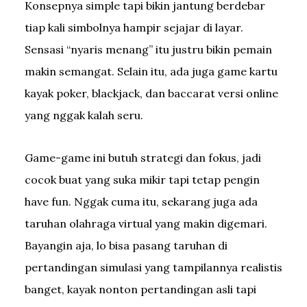
Konsepnya simple tapi bikin jantung berdebar
tiap kali simbolnya hampir sejajar di layar.
Sensasi “nyaris menang” itu justru bikin pemain
makin semangat.
Selain itu, ada juga game kartu
kayak poker, blackjack, dan baccarat versi online
yang nggak kalah seru.
Game-game ini butuh strategi dan fokus, jadi
cocok buat yang suka mikir tapi tetap pengin
have fun.
Nggak cuma itu, sekarang juga ada
taruhan olahraga virtual yang makin digemari.
Bayangin aja, lo bisa pasang taruhan di
pertandingan simulasi yang tampilannya realistis
banget, kayak nonton pertandingan asli tapi