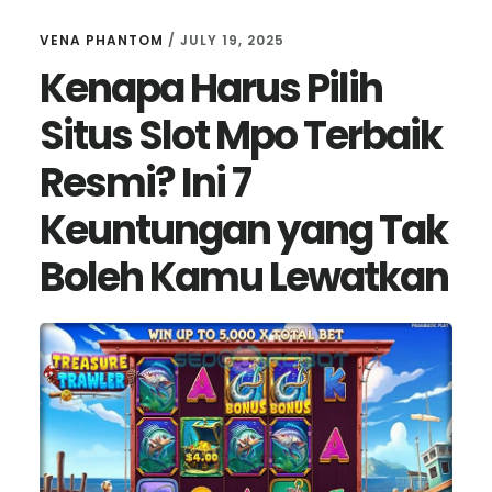
VENA PHANTOM
/
JULY 19, 2025
Kenapa Harus Pilih
Situs Slot Mpo Terbaik
Resmi? Ini 7
Keuntungan yang Tak
Boleh Kamu Lewatkan