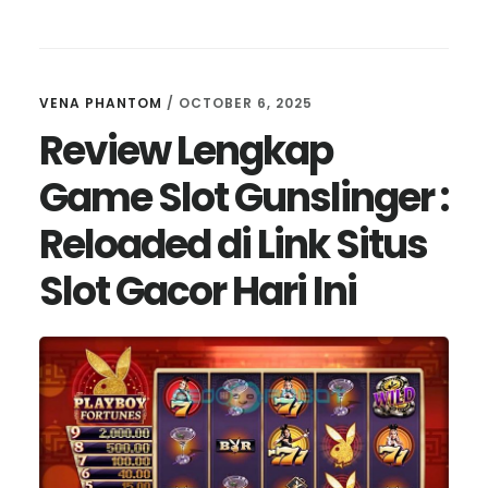
VENA PHANTOM
/
OCTOBER 6, 2025
Review Lengkap
Game Slot Gunslinger :
Reloaded di Link Situs
Slot Gacor Hari Ini