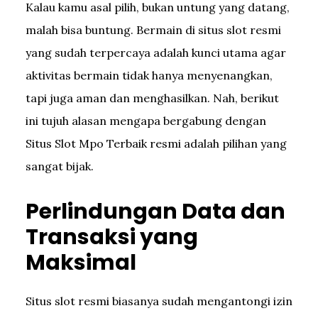
Kalau kamu asal pilih, bukan untung yang datang,
malah bisa buntung. Bermain di situs slot resmi
yang sudah terpercaya adalah kunci utama agar
aktivitas bermain tidak hanya menyenangkan,
tapi juga aman dan menghasilkan. Nah, berikut
ini tujuh alasan mengapa bergabung dengan
Situs Slot Mpo Terbaik resmi adalah pilihan yang
sangat bijak.
Perlindungan Data dan
Transaksi yang
Maksimal
Situs slot resmi biasanya sudah mengantongi izin