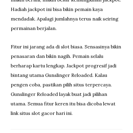
Hadiah jackpot ini bisa bikin pemain kaya
mendadak. Apalagi jumlahnya terus naik seiring
permainan berjalan.
Fitur ini jarang ada di slot biasa. Sensasinya bikin
penasaran dan bikin nagih. Pemain selalu
berharap kartu lengkap. Jackpot progresif jadi
bintang utama Gunslinger Reloaded. Kalau
pengen coba, pastikan pilih situs terpercaya.
Gunslinger Reloaded layak buat jadi pilihan
utama. Semua fitur keren itu bisa dicoba lewat
link situs slot gacor hari ini.