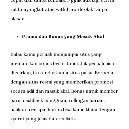
cepat dan tanpa kendala. Nggak ada lagi cerita
saldo nyangkut atau withdraw ditolak tanpa
alasan.
Promo dan Bonus yang Masuk Akal
Kalau kamu pernah menjumpai situs yang
menjanjikan bonus besar tapi tidak pernah bisa
dicairkan, itu tanda-tanda situs palsu. Berbeda
dengan situs resmi yang memberikan promosi
secara adil dan masuk akal. Bonus untuk member
baru, cashback mingguan, rollingan harian,
bahkan free spin harian bisa kamu klaim dengan
syarat yang jelas dan realistis.