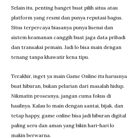
Selain itu, penting banget buat pilih situs atau
platform yang resmi dan punya reputasi bagus.
Situs terpercaya biasanya punya lisensi dan
sistem keamanan canggih buat jaga data pribadi
dan transaksi pemain. Jadi lo bisa main dengan
tenang tanpa khawatir kena tipu.
Terakhir, inget ya main Game Online itu harusnya
buat hiburan, bukan pelarian dari masalah hidup.
Nikmatin prosesnya, jangan cuma fokus di
hasilnya. Kalau lo main dengan santai, bijak, dan
tetap happy, game online bisa jadi hiburan digital
paling seru dan aman yang bikin hari-hari lo
makin berwarna.