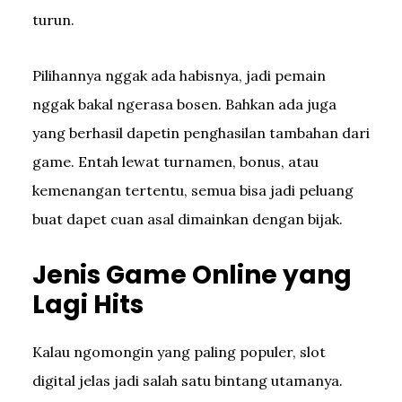
turun.
Pilihannya nggak ada habisnya, jadi pemain
nggak bakal ngerasa bosen. Bahkan ada juga
yang berhasil dapetin penghasilan tambahan dari
game. Entah lewat turnamen, bonus, atau
kemenangan tertentu, semua bisa jadi peluang
buat dapet cuan asal dimainkan dengan bijak.
Jenis Game Online yang
Lagi Hits
Kalau ngomongin yang paling populer, slot
digital jelas jadi salah satu bintang utamanya.