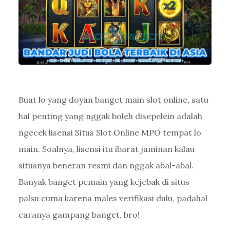
Buat lo yang doyan banget main slot online, satu
hal penting yang nggak boleh disepelein adalah
ngecek lisensi Situs Slot Online MPO tempat lo
main. Soalnya, lisensi itu ibarat jaminan kalau
situsnya beneran resmi dan nggak abal-abal.
Banyak banget pemain yang kejebak di situs
palsu cuma karena males verifikasi dulu, padahal
caranya gampang banget, bro!