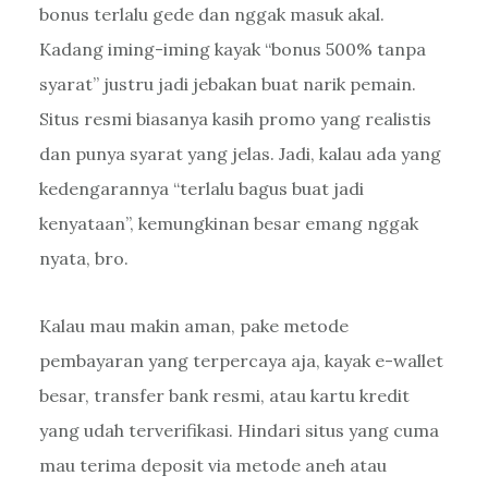
bonus terlalu gede dan nggak masuk akal.
Kadang iming-iming kayak “bonus 500% tanpa
syarat” justru jadi jebakan buat narik pemain.
Situs resmi biasanya kasih promo yang realistis
dan punya syarat yang jelas. Jadi, kalau ada yang
kedengarannya “terlalu bagus buat jadi
kenyataan”, kemungkinan besar emang nggak
nyata, bro.
Kalau mau makin aman, pake metode
pembayaran yang terpercaya aja, kayak e-wallet
besar, transfer bank resmi, atau kartu kredit
yang udah terverifikasi. Hindari situs yang cuma
mau terima deposit via metode aneh atau