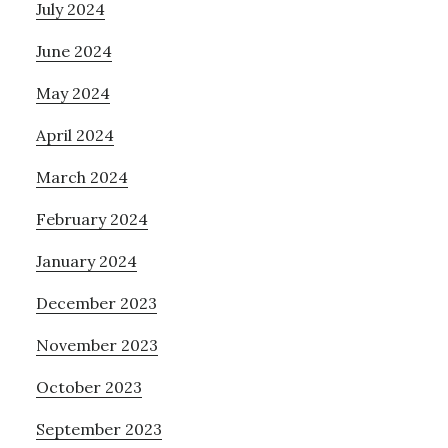
July 2024
June 2024
May 2024
April 2024
March 2024
February 2024
January 2024
December 2023
November 2023
October 2023
September 2023