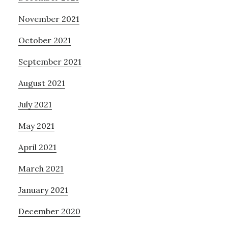
November 2021
October 2021
September 2021
August 2021
July 2021
May 2021
April 2021
March 2021
January 2021
December 2020