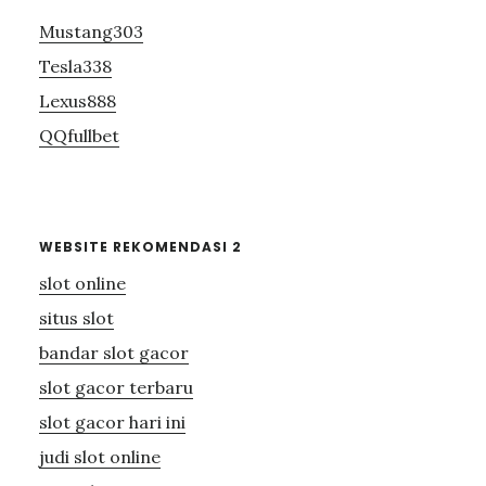
Mustang303
Tesla338
Lexus888
QQfullbet
WEBSITE REKOMENDASI 2
slot online
situs slot
bandar slot gacor
slot gacor terbaru
slot gacor hari ini
judi slot online