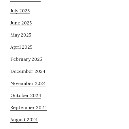
July 2025
June 2025
May 2025
April 2025
February 2025
December 2024
November 2024
October 2024
September 2024
August 2024