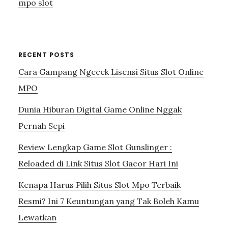
mpo slot
RECENT POSTS
Cara Gampang Ngecek Lisensi Situs Slot Online
MPO
Dunia Hiburan Digital Game Online Nggak
Pernah Sepi
Review Lengkap Game Slot Gunslinger :
Reloaded di Link Situs Slot Gacor Hari Ini
Kenapa Harus Pilih Situs Slot Mpo Terbaik
Resmi? Ini 7 Keuntungan yang Tak Boleh Kamu
Lewatkan