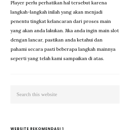
Player perlu perhatikan hal tersebut karena
langkah-langkah inilah yang akan menjadi
penentu tingkat kelancaran dari proses main
yang akan anda lakukan. Jika anda ingin main slot
dengan lancar, pastikan anda ketahui dan
pahami secara pasti beberapa langkah mainnya
seperti yang telah kami sampaikan di atas.
Primary
Search
Sidebar
this
website
WEBSITE REKOMENDASI 1