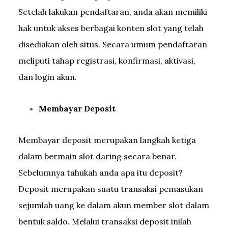
Setelah lakukan pendaftaran, anda akan memiliki
hak untuk akses berbagai konten slot yang telah
disediakan oleh situs. Secara umum pendaftaran
meliputi tahap registrasi, konfirmasi, aktivasi,
dan login akun.
Membayar Deposit
Membayar deposit merupakan langkah ketiga
dalam bermain slot daring secara benar.
Sebelumnya tahukah anda apa itu deposit?
Deposit merupakan suatu transaksi pemasukan
sejumlah uang ke dalam akun member slot dalam
bentuk saldo. Melalui transaksi deposit inilah