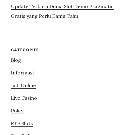
Update Terbaru Dunia Slot Demo Pragmatic
Gratis yang Perlu Kamu Tahu
CATEGORIES
Blog
Informasi
Judi Online
Live Casino
Poker
RTP Slots