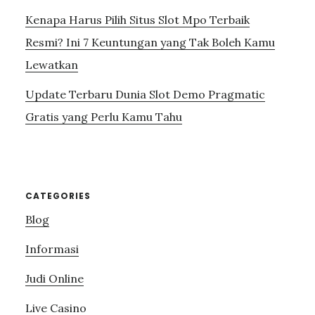
Kenapa Harus Pilih Situs Slot Mpo Terbaik
Resmi? Ini 7 Keuntungan yang Tak Boleh Kamu
Lewatkan
Update Terbaru Dunia Slot Demo Pragmatic
Gratis yang Perlu Kamu Tahu
CATEGORIES
Blog
Informasi
Judi Online
Live Casino