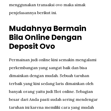
menggunakan transaksi ovo maka simak
penjelasannya berikut ini.
Mudahnya Bermain
Bila Online Dengan
Deposit Ovo
Permainan judi online kini semakin mengalami
perkembangan yang sangat baik dan bisa
dimainkan dengan mudah. Sebuah taruhan
terbaik yang kini sedang laris dimainkan oleh
banyak orang yaitu judi Slot online. Sebagian
besar dari Anda pasti sudah sering mendengar
taruhan ini karena memiliki cara yang mudah