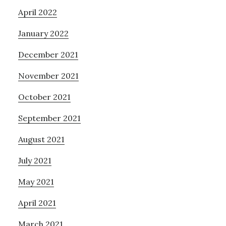
April 2022
January 2022
December 2021
November 2021
October 2021
September 2021
August 2021
July 2021
May 2021
April 2021
March 2021