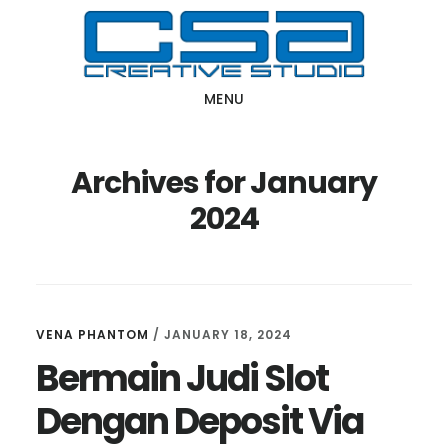
Skip
Skip
to
to
main
primary
MENU
content
sidebar
Archives for January
2024
VENA PHANTOM
/
JANUARY 18, 2024
Bermain Judi Slot
Dengan Deposit Via