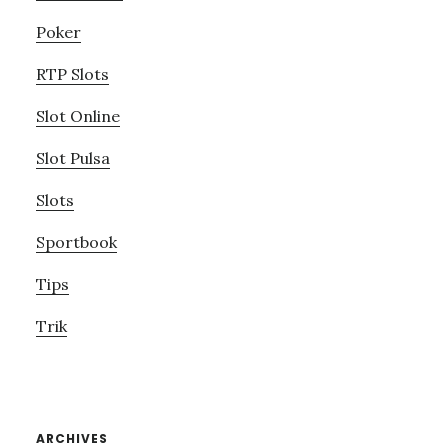
Poker
RTP Slots
Slot Online
Slot Pulsa
Slots
Sportbook
Tips
Trik
ARCHIVES