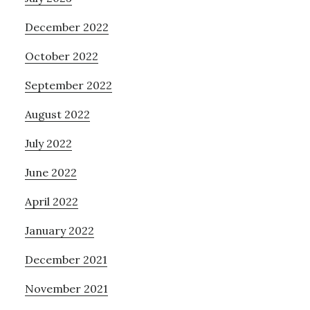
December 2022
October 2022
September 2022
August 2022
July 2022
June 2022
April 2022
January 2022
December 2021
November 2021