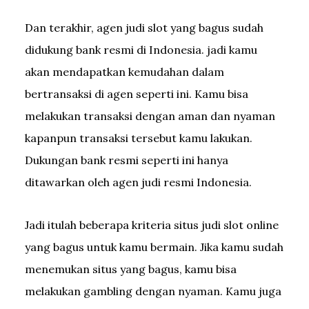
Dan terakhir, agen judi slot yang bagus sudah
didukung bank resmi di Indonesia. jadi kamu
akan mendapatkan kemudahan dalam
bertransaksi di agen seperti ini. Kamu bisa
melakukan transaksi dengan aman dan nyaman
kapanpun transaksi tersebut kamu lakukan.
Dukungan bank resmi seperti ini hanya
ditawarkan oleh agen judi resmi Indonesia.
Jadi itulah beberapa kriteria situs judi slot online
yang bagus untuk kamu bermain. Jika kamu sudah
menemukan situs yang bagus, kamu bisa
melakukan gambling dengan nyaman. Kamu juga