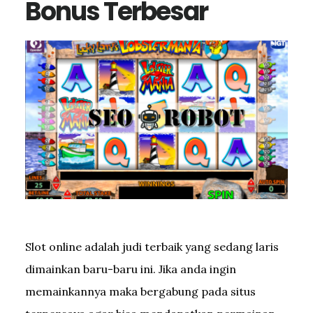
Bonus Terbesar
Slot online adalah judi terbaik yang sedang laris
dimainkan baru-baru ini. Jika anda ingin
memainkannya maka bergabung pada situs