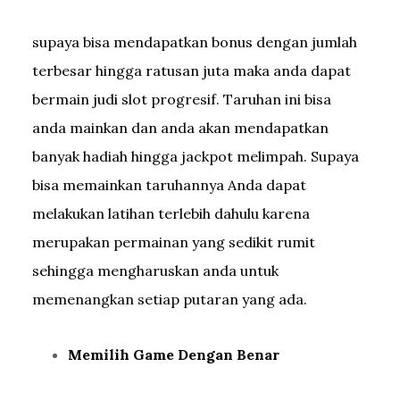
supaya bisa mendapatkan bonus dengan jumlah
terbesar hingga ratusan juta maka anda dapat
bermain judi slot progresif. Taruhan ini bisa
anda mainkan dan anda akan mendapatkan
banyak hadiah hingga jackpot melimpah. Supaya
bisa memainkan taruhannya Anda dapat
melakukan latihan terlebih dahulu karena
merupakan permainan yang sedikit rumit
sehingga mengharuskan anda untuk
memenangkan setiap putaran yang ada.
Memilih Game Dengan Benar