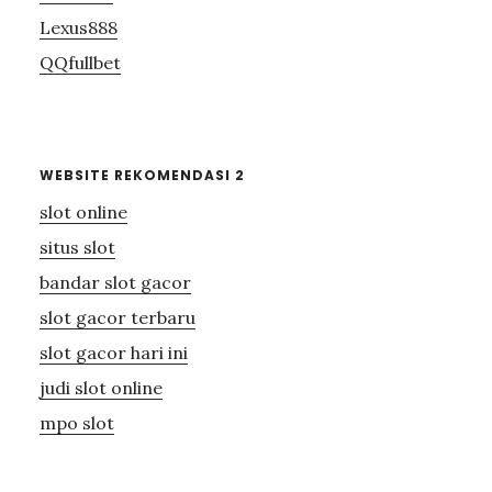
Lexus888
QQfullbet
WEBSITE REKOMENDASI 2
slot online
situs slot
bandar slot gacor
slot gacor terbaru
slot gacor hari ini
judi slot online
mpo slot