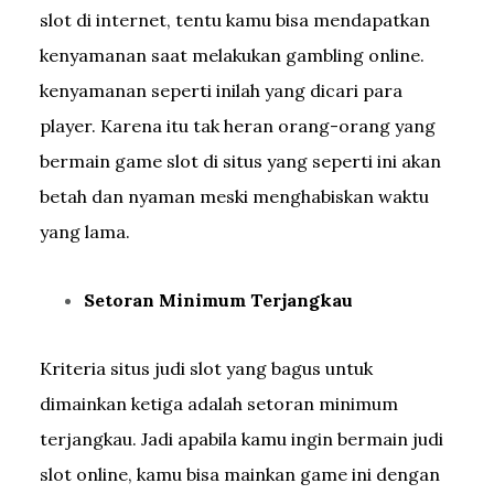
slot di internet, tentu kamu bisa mendapatkan
kenyamanan saat melakukan gambling online.
kenyamanan seperti inilah yang dicari para
player. Karena itu tak heran orang-orang yang
bermain game slot di situs yang seperti ini akan
betah dan nyaman meski menghabiskan waktu
yang lama.
Setoran Minimum Terjangkau
Kriteria situs judi slot yang bagus untuk
dimainkan ketiga adalah setoran minimum
terjangkau. Jadi apabila kamu ingin bermain judi
slot online, kamu bisa mainkan game ini dengan