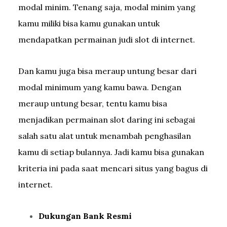
modal minim. Tenang saja, modal minim yang
kamu miliki bisa kamu gunakan untuk
mendapatkan permainan judi slot di internet.
Dan kamu juga bisa meraup untung besar dari
modal minimum yang kamu bawa. Dengan
meraup untung besar, tentu kamu bisa
menjadikan permainan slot daring ini sebagai
salah satu alat untuk menambah penghasilan
kamu di setiap bulannya. Jadi kamu bisa gunakan
kriteria ini pada saat mencari situs yang bagus di
internet.
Dukungan Bank Resmi