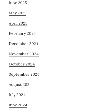
June 2025
May 2025
April 2025
February 2025
December 2024
November 2024
October 2024
September 2024
August 2024
July 2024
June 2024