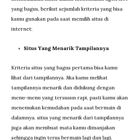
yang bagus, berikut sejumlah kriteria yang bisa
kamu gunakan pada saat memilih situs di
internet:
Situs Yang Menarik Tampilannya
Kriteria situs yang bagus pertama bisa kamu
lihat dari tampilannya. Jika kamu melihat
tampilannya menarik dan didukung dengan
menu-menu yang tersusun rapi, pasti kamu akan
menemukan kemudahan pada saat bermain di
dalamnya. situs yang menarik dari tampilannya
juga akan membuat mata kamu dimanjakan
sehingga ingin terus bermain lagi dan lagi.