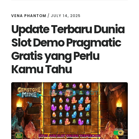
VENA PHANTOM
/
JULY 14, 2025
Update Terbaru Dunia
Slot Demo Pragmatic
Gratis yang Perlu
Kamu Tahu