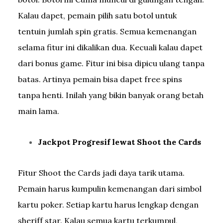
Kalau dapet, pemain pilih satu botol untuk
tentuin jumlah spin gratis.
Semua kemenangan
selama fitur ini dikalikan dua. Kecuali kalau dapet
dari bonus game. Fitur ini bisa dipicu ulang tanpa
batas. Artinya pemain bisa dapet free spins
tanpa henti. Inilah yang bikin banyak orang betah
main lama.
Jackpot Progresif lewat Shoot the Cards
Fitur Shoot the Cards jadi daya tarik utama.
Pemain harus kumpulin kemenangan dari simbol
kartu poker. Setiap kartu harus lengkap dengan
sheriff star. Kalau semua kartu terkumpul,