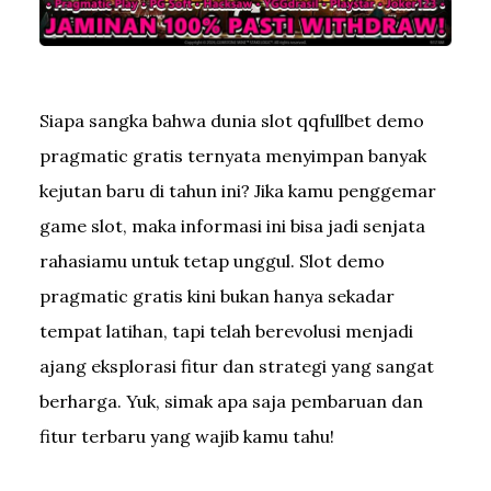
Siapa sangka bahwa dunia slot qqfullbet demo
pragmatic gratis ternyata menyimpan banyak
kejutan baru di tahun ini? Jika kamu penggemar
game slot, maka informasi ini bisa jadi senjata
rahasiamu untuk tetap unggul. Slot demo
pragmatic gratis kini bukan hanya sekadar
tempat latihan, tapi telah berevolusi menjadi
ajang eksplorasi fitur dan strategi yang sangat
berharga. Yuk, simak apa saja pembaruan dan
fitur terbaru yang wajib kamu tahu!