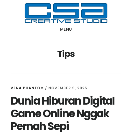
Skip
Skip
to
to
main
primary
MENU
content
sidebar
Tips
VENA PHANTOM
/
NOVEMBER 9, 2025
Dunia Hiburan Digital
Game Online Nggak
Pernah Sepi