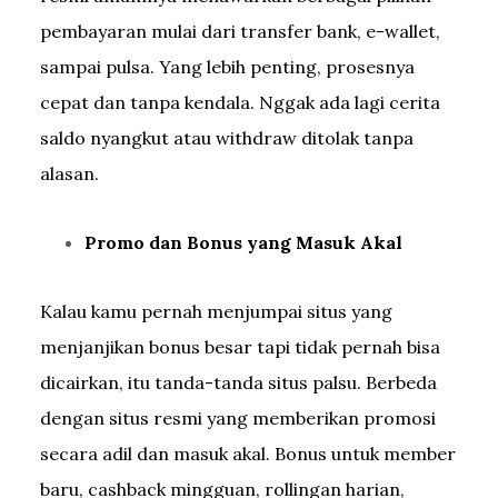
pembayaran mulai dari transfer bank, e-wallet,
sampai pulsa. Yang lebih penting, prosesnya
cepat dan tanpa kendala. Nggak ada lagi cerita
saldo nyangkut atau withdraw ditolak tanpa
alasan.
Promo dan Bonus yang Masuk Akal
Kalau kamu pernah menjumpai situs yang
menjanjikan bonus besar tapi tidak pernah bisa
dicairkan, itu tanda-tanda situs palsu. Berbeda
dengan situs resmi yang memberikan promosi
secara adil dan masuk akal. Bonus untuk member
baru, cashback mingguan, rollingan harian,