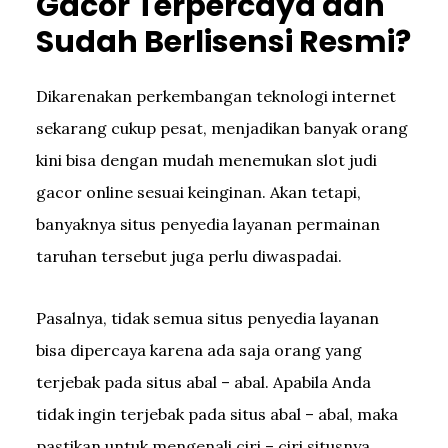
Gacor Terpercaya dan
Sudah Berlisensi Resmi?
Dikarenakan perkembangan teknologi internet
sekarang cukup pesat, menjadikan banyak orang
kini bisa dengan mudah menemukan slot judi
gacor online sesuai keinginan. Akan tetapi,
banyaknya situs penyedia layanan permainan
taruhan tersebut juga perlu diwaspadai.
Pasalnya, tidak semua situs penyedia layanan
bisa dipercaya karena ada saja orang yang
terjebak pada situs abal – abal. Apabila Anda
tidak ingin terjebak pada situs abal – abal, maka
pastikan untuk mengenali ciri – ciri situsnya