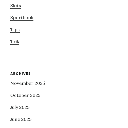
Slots
Sportbook
Tips
Trik
ARCHIVES
November 2025
October 2025
July 2025
June 2025