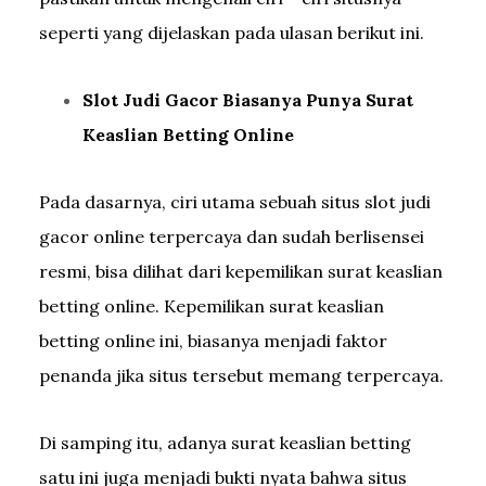
seperti yang dijelaskan pada ulasan berikut ini.
Slot Judi Gacor Biasanya Punya Surat
Keaslian Betting Online
Pada dasarnya, ciri utama sebuah situs slot judi
gacor online terpercaya dan sudah berlisensei
resmi, bisa dilihat dari kepemilikan surat keaslian
betting online. Kepemilikan surat keaslian
betting online ini, biasanya menjadi faktor
penanda jika situs tersebut memang terpercaya.
Di samping itu, adanya surat keaslian betting
satu ini juga menjadi bukti nyata bahwa situs