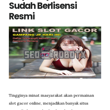
Sudah Berlisensi
Resmi
Tingginya minat masyarakat akan permainan
slot gacor online, menjadikan banyak situs