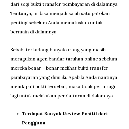
dari segi bukti transfer pembayaran di dalamnya.
Tentunya, ini bisa menjadi salah satu patokan
penting sebelum Anda memutuskan untuk
bermain di dalamnya.
Sebab, terkadang banyak orang yang masih
meragukan agen bandar taruhan online sebelum
mereka benar – benar melihat bukti transfer
pembayaran yang dimiliki. Apabila Anda nantinya
mendapati bukti tersebut, maka tidak perlu ragu
lagi untuk melakukan pendaftaran di dalamnya.
Terdapat Banyak Review Positif dari
Pengguna