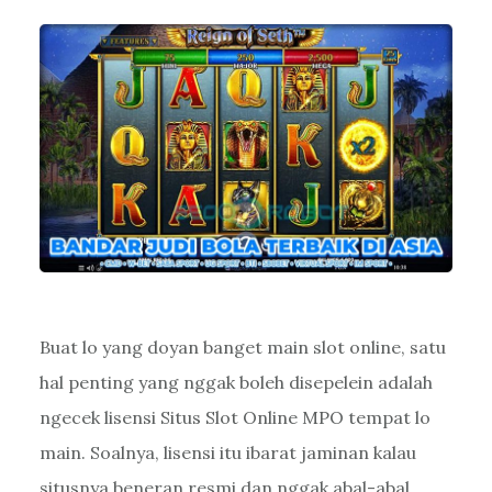
Buat lo yang doyan banget main slot online, satu
hal penting yang nggak boleh disepelein adalah
ngecek lisensi Situs Slot Online MPO tempat lo
main. Soalnya, lisensi itu ibarat jaminan kalau
situsnya beneran resmi dan nggak abal-abal.