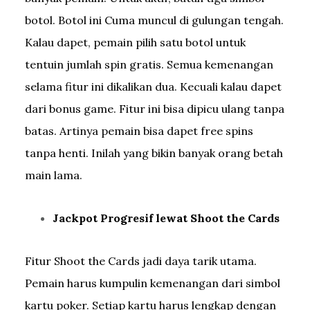
botol. Botol ini Cuma muncul di gulungan tengah.
Kalau dapet, pemain pilih satu botol untuk
tentuin jumlah spin gratis.
Semua kemenangan
selama fitur ini dikalikan dua. Kecuali kalau dapet
dari bonus game. Fitur ini bisa dipicu ulang tanpa
batas. Artinya pemain bisa dapet free spins
tanpa henti. Inilah yang bikin banyak orang betah
main lama.
Jackpot Progresif lewat Shoot the Cards
Fitur Shoot the Cards jadi daya tarik utama.
Pemain harus kumpulin kemenangan dari simbol
kartu poker. Setiap kartu harus lengkap dengan