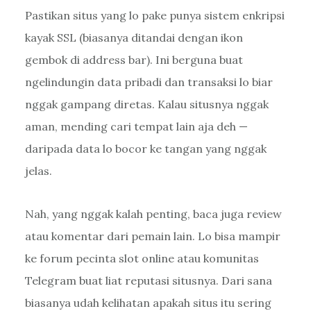
Pastikan situs yang lo pake punya sistem enkripsi
kayak SSL (biasanya ditandai dengan ikon
gembok di address bar). Ini berguna buat
ngelindungin data pribadi dan transaksi lo biar
nggak gampang diretas. Kalau situsnya nggak
aman, mending cari tempat lain aja deh —
daripada data lo bocor ke tangan yang nggak
jelas.
Nah, yang nggak kalah penting, baca juga review
atau komentar dari pemain lain. Lo bisa mampir
ke forum pecinta slot online atau komunitas
Telegram buat liat reputasi situsnya. Dari sana
biasanya udah kelihatan apakah situs itu sering