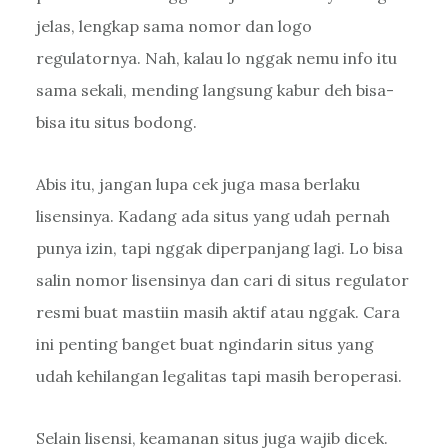
jelas, lengkap sama nomor dan logo
regulatornya. Nah, kalau lo nggak nemu info itu
sama sekali, mending langsung kabur deh bisa-
bisa itu situs bodong.
Abis itu, jangan lupa cek juga masa berlaku
lisensinya. Kadang ada situs yang udah pernah
punya izin, tapi nggak diperpanjang lagi. Lo bisa
salin nomor lisensinya dan cari di situs regulator
resmi buat mastiin masih aktif atau nggak. Cara
ini penting banget buat ngindarin situs yang
udah kehilangan legalitas tapi masih beroperasi.
Selain lisensi, keamanan situs juga wajib dicek.