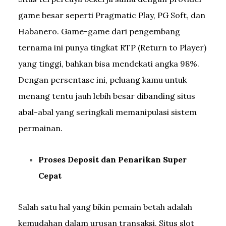
game besar seperti Pragmatic Play, PG Soft, dan
Habanero. Game-game dari pengembang
ternama ini punya tingkat RTP (Return to Player)
yang tinggi, bahkan bisa mendekati angka 98%.
Dengan persentase ini, peluang kamu untuk
menang tentu jauh lebih besar dibanding situs
abal-abal yang seringkali memanipulasi sistem
permainan.
Proses Deposit dan Penarikan Super
Cepat
Salah satu hal yang bikin pemain betah adalah
kemudahan dalam urusan transaksi. Situs slot