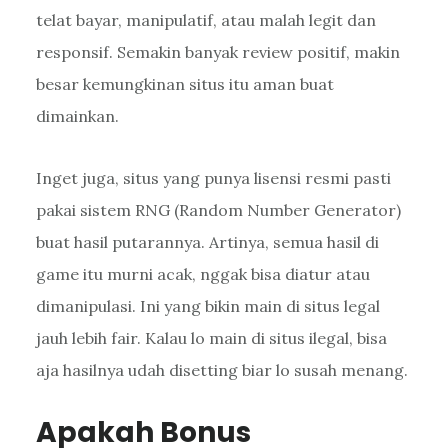
telat bayar, manipulatif, atau malah legit dan
responsif. Semakin banyak review positif, makin
besar kemungkinan situs itu aman buat
dimainkan.
Inget juga, situs yang punya lisensi resmi pasti
pakai sistem RNG (Random Number Generator)
buat hasil putarannya. Artinya, semua hasil di
game itu murni acak, nggak bisa diatur atau
dimanipulasi. Ini yang bikin main di situs legal
jauh lebih fair. Kalau lo main di situs ilegal, bisa
aja hasilnya udah disetting biar lo susah menang.
Apakah Bonus