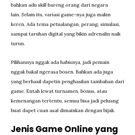
bahkan adu skill bareng orang dari negara
lain.
Selain itu, variasi game-nya juga makin
keren. Ada tema petualangan, perang, simulasi,
sampai taruhan digital yang bikin adrenalin naik
turun.
Pilihannya nggak ada habisnya, jadi pemain
nggak bakal ngerasa bosen. Bahkan ada juga
yang berhasil dapetin penghasilan tambahan dari
game. Entah lewat turnamen, bonus, atau
kemenangan tertentu, semua bisa jadi peluang
buat dapet cuan asal dimainkan dengan bijak.
Jenis Game Online yang