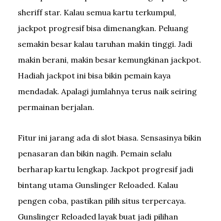
sheriff star. Kalau semua kartu terkumpul,
jackpot progresif bisa dimenangkan.
Peluang
semakin besar kalau taruhan makin tinggi.
Jadi
makin berani, makin besar kemungkinan jackpot.
Hadiah jackpot ini bisa bikin pemain kaya
mendadak. Apalagi jumlahnya terus naik seiring
permainan berjalan.
Fitur ini jarang ada di slot biasa. Sensasinya bikin
penasaran dan bikin nagih. Pemain selalu
berharap kartu lengkap. Jackpot progresif jadi
bintang utama Gunslinger Reloaded. Kalau
pengen coba, pastikan pilih situs terpercaya.
Gunslinger Reloaded layak buat jadi pilihan