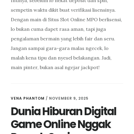
Intinya, sebelum lo nekat deposit dan spin,
sempetin waktu dikit buat verifikasi lisensinya.
Dengan main di Situs Slot Online MPO berlisensi,
lo bukan cuma dapet rasa aman, tapi juga
pengalaman bermain yang lebih fair dan seru.
Jangan sampai gara-gara malas ngecek, lo
malah kena tipu dan nyesel belakangan. Jadi,
main pinter, bukan asal ngejar jackpot!
VENA PHANTOM
/
NOVEMBER 9, 2025
Dunia Hiburan Digital
Game Online Nggak