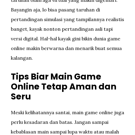
taruhan olahraga virtual yang makin digemari.
Bayangin aja, lo bisa pasang taruhan di
pertandingan simulasi yang tampilannya realistis
banget, kayak nonton pertandingan asli tapi
versi digital. Hal-hal kayak gini bikin dunia game
online makin berwarna dan menarik buat semua
kalangan.
Tips Biar Main Game
Online Tetap Aman dan
Seru
Meski kelihatannya santai, main game online juga
perlu kesadaran dan batas. Jangan sampai
kebablasan main sampai lupa waktu atau malah