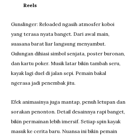
Reels
Gunslinger: Reloaded ngasih atmosfer koboi
yang terasa nyata banget. Dari awal main,
suasana barat liar langsung menyambut.
Gulungan dihiasi simbol senjata, poster buronan,
dan kartu poker.
Musik latar bikin tambah seru,
kayak lagi duel di jalan sepi. Pemain bakal
ngerasa jadi penembak jitu.
Efek animasinya juga mantap, penuh letupan dan
sorakan penonton.
Detail desainnya rapi banget,
bikin permainan lebih imersif. Setiap spin kayak
masuk ke cerita baru. Nuansa ini bikin pemain