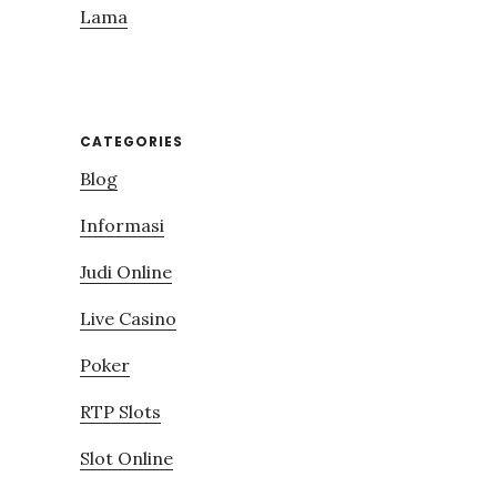
Lama
CATEGORIES
Blog
Informasi
Judi Online
Live Casino
Poker
RTP Slots
Slot Online