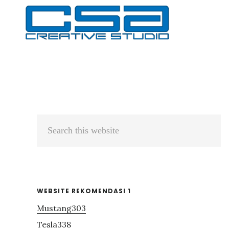
Skip
Skip
to
to
main
primary
content
sidebar
Primary
Search
Sidebar
this
website
WEBSITE REKOMENDASI 1
Mustang303
Tesla338