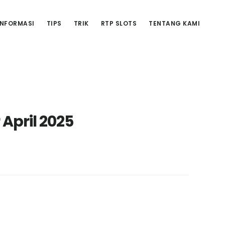
INFORMASI
TIPS
TRIK
RTP SLOTS
TENTANG KAMI
 April 2025