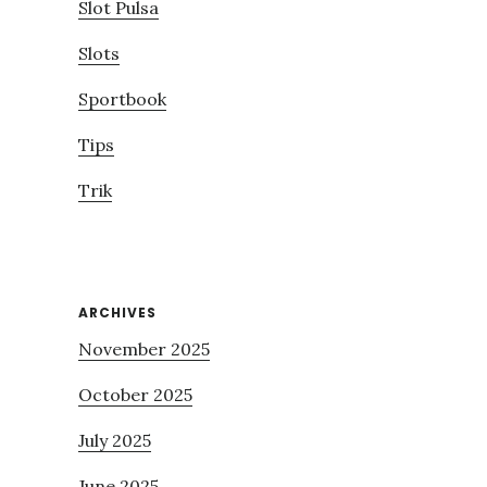
Slot Pulsa
Slots
Sportbook
Tips
Trik
ARCHIVES
November 2025
October 2025
July 2025
June 2025