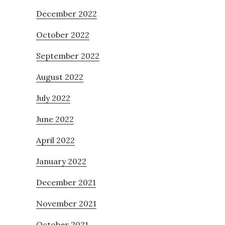
December 2022
October 2022
September 2022
August 2022
July 2022
June 2022
April 2022
January 2022
December 2021
November 2021
October 2021