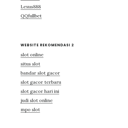
Lexus888
QQfullbet
WEBSITE REKOMENDASI 2
slot online
situs slot
bandar slot gacor
slot gacor terbaru
slot gacor hari ini
judi slot online
mpo slot