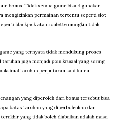
lam bonus. Tidak semua game bisa digunakan
a mengizinkan permainan tertentu seperti slot
perti blackjack atau roulette mungkin tidak
game yang ternyata tidak mendukung proses
 taruhan juga menjadi poin krusial yang sering
maksimal taruhan perputaran saat kamu
enangan yang diperoleh dari bonus tersebut bisa
apa batas taruhan yang diperbolehkan dan
terakhir yang tidak boleh diabaikan adalah masa