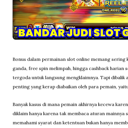
Bonus dalam permainan slot online memang sering k
ganda, free spin melimpah, hingga cashback harian s
tergoda untuk langsung mengklaimnya.
Tapi dibalik
penting yang kerap diabaikan oleh para pemain, yaitu
Banyak kasus di mana pemain akhirnya kecewa karen
diklaim hanya karena tak membaca aturan mainnya s
memahami syarat dan ketentuan bukan hanya memban