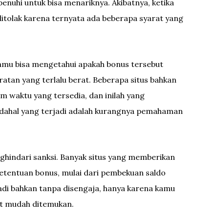
penuhi untuk bisa menariknya.
Akibatnya, ketika
tolak karena ternyata ada beberapa syarat yang
amu bisa mengetahui apakah bonus tersebut
ratan yang terlalu berat.
Beberapa situs bahkan
m waktu yang tersedia, dan inilah yang
dahal yang terjadi adalah kurangnya pemahaman
ghindari sanksi. Banyak situs yang memberikan
etentuan bonus, mulai dari pembekuan saldo
jadi bahkan tanpa disengaja, hanya karena kamu
at mudah ditemukan.