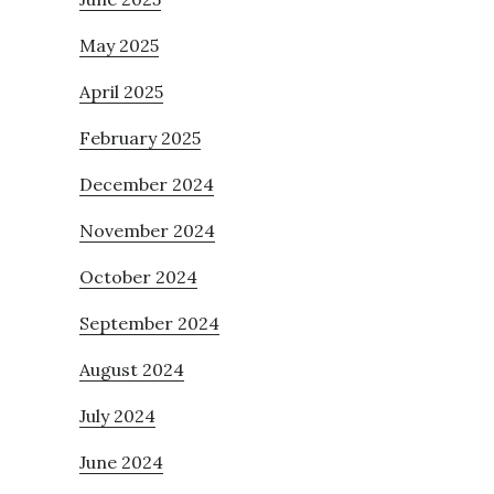
May 2025
April 2025
February 2025
December 2024
November 2024
October 2024
September 2024
August 2024
July 2024
June 2024