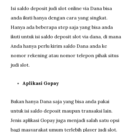
Isi saldo deposit judi slot online via Dana bisa
anda ikuti hanya dengan cara yang singkat.
Hanya ada beberapa step saja yang bisa anda
ikuti untuk isi saldo deposit slot via dana, di mana
Anda hanya perlu kirim saldo Dana anda ke
nomor rekening atau nomor telepon pihak situs
judi slot.
Aplikasi Gopay
Bukan hanya Dana saja yang bisa anda pakai
untuk isi saldo deposit maupun transaksi lain.
Jenis aplikasi Gopay juga menjadi salah satu opsi
bagi masyarakat umum terlebih player judi slot.