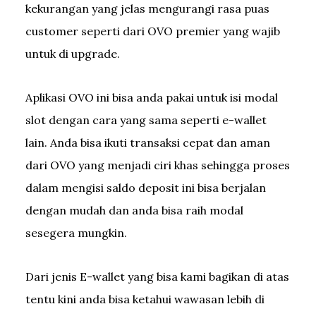
kekurangan yang jelas mengurangi rasa puas
customer seperti dari OVO premier yang wajib
untuk di upgrade.
Aplikasi OVO ini bisa anda pakai untuk isi modal
slot dengan cara yang sama seperti e-wallet
lain. Anda bisa ikuti transaksi cepat dan aman
dari OVO yang menjadi ciri khas sehingga proses
dalam mengisi saldo deposit ini bisa berjalan
dengan mudah dan anda bisa raih modal
sesegera mungkin.
Dari jenis E-wallet yang bisa kami bagikan di atas
tentu kini anda bisa ketahui wawasan lebih di