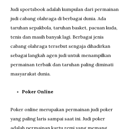
Judi sportsbook adalah kumpulan dari permainan
judi cabang olahraga di berbagai dunia. Ada
taruhan sepakbola, taruhan basket, pacuan kuda,
tenis dan masih banyak lagi. Berbagai jenis
cabang olahraga tersebut sengaja dihadirkan
sebagai langkah agen judi untuk menampilkan
permainan terbaik dan taruhan paling diminati
masyarakat dunia.
Poker Online
Poker online merupakan permainan judi poker
yang paling laris sampai saat ini. Judi poker
adalah permainan kartu remi yang memang