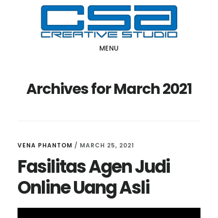
Skip
Skip
to
to
main
primary
MENU
content
sidebar
Archives for March 2021
VENA PHANTOM
/
MARCH 25, 2021
Fasilitas Agen Judi
Online Uang Asli