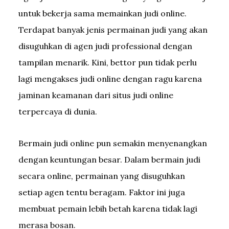
untuk bekerja sama memainkan judi online.
Terdapat banyak jenis permainan judi yang akan
disuguhkan di agen judi professional dengan
tampilan menarik. Kini, bettor pun tidak perlu
lagi mengakses judi online dengan ragu karena
jaminan keamanan dari situs judi online
terpercaya di dunia.
Bermain judi online pun semakin menyenangkan
dengan keuntungan besar.
Dalam bermain judi
secara online, permainan yang disuguhkan
setiap agen tentu beragam. Faktor ini juga
membuat pemain lebih betah karena tidak lagi
merasa bosan.