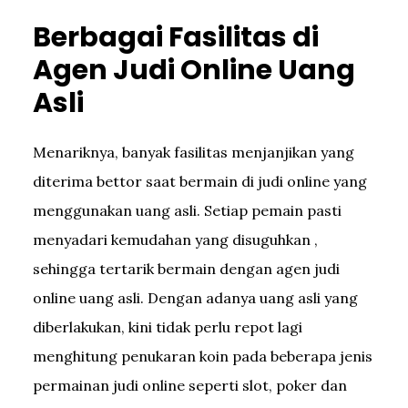
Berbagai Fasilitas di
Agen Judi Online Uang
Asli
Menariknya, banyak fasilitas menjanjikan yang
diterima bettor saat bermain di judi online yang
menggunakan uang asli. Setiap pemain pasti
menyadari kemudahan yang disuguhkan ,
sehingga tertarik bermain dengan agen judi
online uang asli. Dengan adanya uang asli yang
diberlakukan, kini tidak perlu repot lagi
menghitung penukaran koin pada beberapa jenis
permainan judi online seperti slot, poker dan