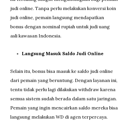
judi online. Tanpa perlu melakukan konversi koin
judi online, pemain langsung mendapatkan
bonus dengan nominal rupiah untuk judi uang
asli kawasan Indonesia.
Langsung Masuk Saldo Judi Online
Selain itu, bonus bisa masuk ke saldo judi online
dari pemain yang beruntung. Dengan layanan ini,
tentu tidak perlu lagi dilakukan withdraw karena
semua sistem sudah berada dalam satu jaringan.
Pemain yang ingin mencairkan saldo mereka bisa
langsung melakukan WD di agen terpercaya.