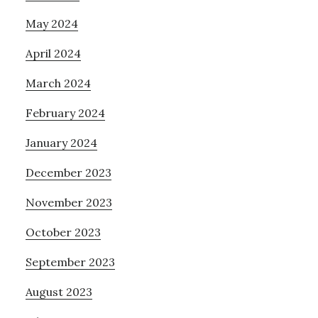
May 2024
April 2024
March 2024
February 2024
January 2024
December 2023
November 2023
October 2023
September 2023
August 2023