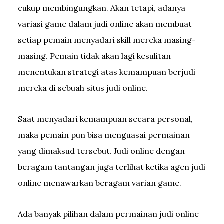
cukup membingungkan. Akan tetapi, adanya
variasi game dalam judi online akan membuat
setiap pemain menyadari skill mereka masing-
masing. Pemain tidak akan lagi kesulitan
menentukan strategi atas kemampuan berjudi
mereka di sebuah situs judi online.
Saat menyadari kemampuan secara personal,
maka pemain pun bisa menguasai permainan
yang dimaksud tersebut.
Judi online dengan
beragam tantangan juga terlihat ketika agen judi
online menawarkan beragam varian game.
Ada banyak pilihan dalam permainan judi online