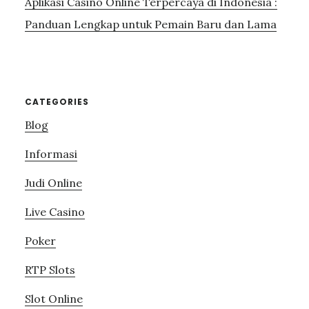
Aplikasi Casino Online Terpercaya di Indonesia :
Panduan Lengkap untuk Pemain Baru dan Lama
CATEGORIES
Blog
Informasi
Judi Online
Live Casino
Poker
RTP Slots
Slot Online