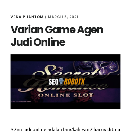
VENA PHANTOM
/
MARCH 5, 2021
Varian Game Agen
Judi Online
Agen judi online adalah langkah yang harus dituju