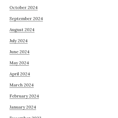
October 2024
September 2024
August 2024
July 2024
June 2024
May 2024
April 2024
March 2024
February 2024
January 2024