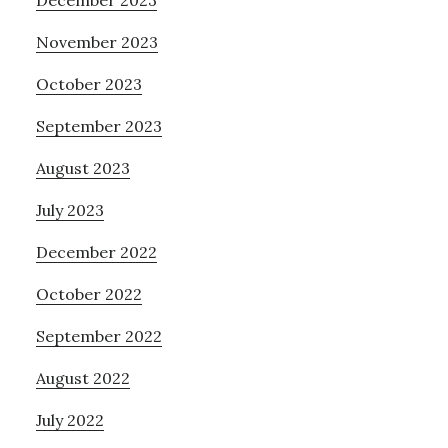
December 2023
November 2023
October 2023
September 2023
August 2023
July 2023
December 2022
October 2022
September 2022
August 2022
July 2022