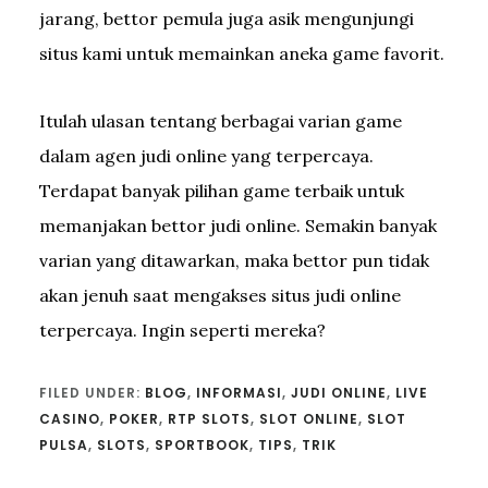
jarang, bettor pemula juga asik mengunjungi
situs kami untuk memainkan aneka game favorit.
Itulah ulasan tentang berbagai varian game
dalam agen judi online yang terpercaya.
Terdapat banyak pilihan game terbaik untuk
memanjakan bettor judi online. Semakin banyak
varian yang ditawarkan, maka bettor pun tidak
akan jenuh saat mengakses situs judi online
terpercaya. Ingin seperti mereka?
FILED UNDER:
BLOG
,
INFORMASI
,
JUDI ONLINE
,
LIVE
CASINO
,
POKER
,
RTP SLOTS
,
SLOT ONLINE
,
SLOT
PULSA
,
SLOTS
,
SPORTBOOK
,
TIPS
,
TRIK