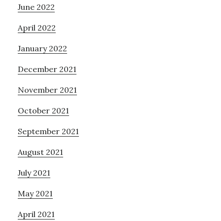
June 2022
April 2022
January 2022
December 2021
November 2021
October 2021
September 2021
August 2021
July 2021
May 2021
April 2021