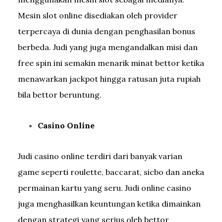
Mesin slot online disediakan oleh provider
terpercaya di dunia dengan penghasilan bonus
berbeda. Judi yang juga mengandalkan misi dan
free spin ini semakin menarik minat bettor ketika
menawarkan jackpot hingga ratusan juta rupiah
bila bettor beruntung.
Casino Online
Judi casino online terdiri dari banyak varian
game seperti roulette, baccarat, sicbo dan aneka
permainan kartu yang seru. Judi online casino
juga menghasilkan keuntungan ketika dimainkan
dengan strategi yang serius oleh bettor