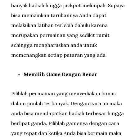
banyak hadiah hingga jackpot melimpah. Supaya
bisa memainkan taruhannya Anda dapat
melakukan latihan terlebih dahulu karena
merupakan permainan yang sedikit rumit
sehingga mengharuskan anda untuk
memenangkan setiap putaran yang ada.
Memilih Game Dengan Benar
Pilihlah permainan yang menyediakan bonus
dalam jumlah terbanyak. Dengan cara ini maka
anda bisa mendapatkan hadiah terbesar hingga
berlipat ganda. Pilihlah gamenya dengan cara
yang tepat dan ketika Anda bisa bermain maka