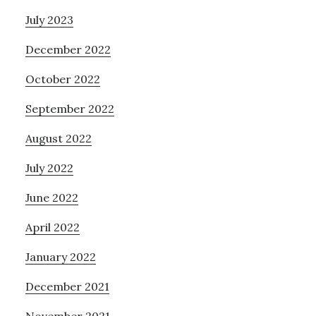
July 2023
December 2022
October 2022
September 2022
August 2022
July 2022
June 2022
April 2022
January 2022
December 2021