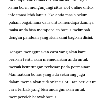
kamu boleh mengunjungi situs slot online untuk
informasi lebih lanjut.
Jika anda masih belum
paham bagaimana cara untuk mendapatkannya
maka anda bisa memperoleh bonus melimpah
dengan panduan yang akan kami bagikan disini.
Dengan menggunakan cara yang akan kami
berikan tentu akan memudahkan anda untuk
meraih keuntungan terbesar pada permainan.
Manfaatkan bonus yang ada sekarang juga
dalam memainkan judi online slot. Dan berikut ini
cara terbaik yang bisa anda gunakan untuk
memperoleh banyak bonus.