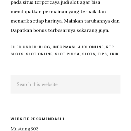
pada situs terpercaya judi slot agar bisa
mendapatkan permainan yang terbaik dan
menarik setiap harinya. Mainkan taruhannya dan
Dapatkan bonus terbesarnya sekarang juga.
FILED UNDER:
BLOG
,
INFORMASI
,
JUDI ONLINE
,
RTP
SLOTS
,
SLOT ONLINE
,
SLOT PULSA
,
SLOTS
,
TIPS
,
TRIK
Primary
Search
Sidebar
this
website
WEBSITE REKOMENDASI 1
Mustang303