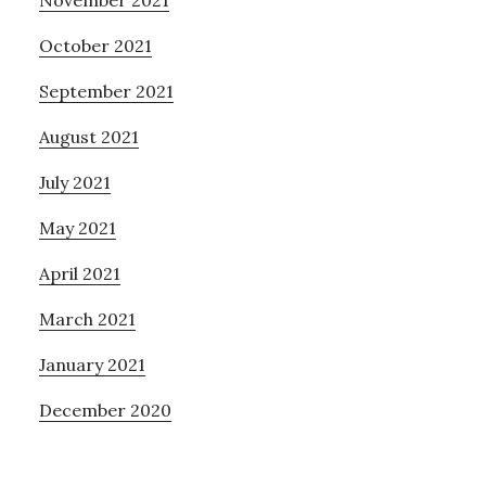
November 2021
October 2021
September 2021
August 2021
July 2021
May 2021
April 2021
March 2021
January 2021
December 2020