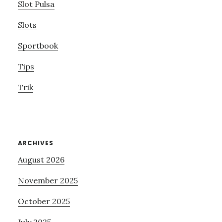
Slot Pulsa
Slots
Sportbook
Tips
Trik
ARCHIVES
August 2026
November 2025
October 2025