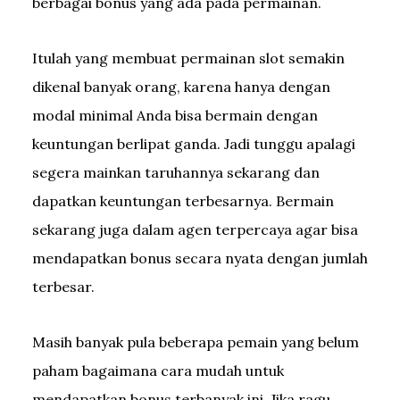
berbagai bonus yang ada pada permainan.
Itulah yang membuat permainan slot semakin
dikenal banyak orang, karena hanya dengan
modal minimal Anda bisa bermain dengan
keuntungan berlipat ganda. Jadi tunggu apalagi
segera mainkan taruhannya sekarang dan
dapatkan keuntungan terbesarnya. Bermain
sekarang juga dalam agen terpercaya agar bisa
mendapatkan bonus secara nyata dengan jumlah
terbesar.
Masih banyak pula beberapa pemain yang belum
paham bagaimana cara mudah untuk
mendapatkan bonus terbanyak ini. Jika ragu