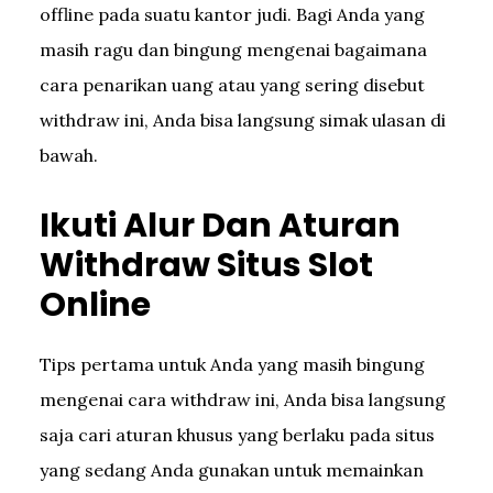
offline pada suatu kantor judi. Bagi Anda yang
masih ragu dan bingung mengenai bagaimana
cara penarikan uang atau yang sering disebut
withdraw ini, Anda bisa langsung simak ulasan di
bawah.
Ikuti Alur Dan Aturan
Withdraw Situs Slot
Online
Tips pertama untuk Anda yang masih bingung
mengenai cara withdraw ini, Anda bisa langsung
saja cari aturan khusus yang berlaku pada situs
yang sedang Anda gunakan untuk memainkan