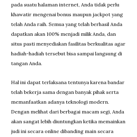
pada suatu halaman internet, Anda tidak perlu
khawatir mengenai bonus maupun jackpot yang
telah Anda raih.
Semua yang telah berhasil Anda
dapatkan akan 100% menjadi milik Anda, dan
situs pasti menyediakan fasilitas berkualitas agar
hadiah-hadiah tersebut bisa sampai langsung di
tangan Anda.
Hal ini dapat terlaksana tentunya karena bandar
telah bekerja sama dengan banyak pihak serta
memanfaatkan adanya teknologi modern.
Dengan melihat dari berbagai macam segi, Anda
akan sangat lebih diuntungkan ketika memainkan
judi ini secara online dibanding main secara