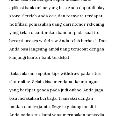
aplikasi bank online yang bisa Anda dapat di play
store. Setelah Anda cek, dan ternyata terdapat
notifikasi pemasukan uang dari nomor rekening
yang telah dicantumkan bandar, pada saat itu
berarti proses withdraw Anda telah berhasil. Dan
Anda bisa langsung ambil uang tersebut dengan
kunjungi kantor bank terdekat.
Itulah ulasan seputar tips withdraw pada situs
slot online. Selain bisa mendapat keuntungan
yang berlipat ganda pada judi online, Anda juga
bisa melakukan berbagai transaksi dengan
mudah dan terjamin. Segera gabungkan diri
Anda pada situs kami yang merupakan penyedia