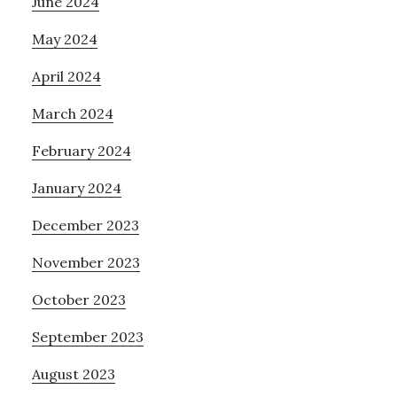
June 2024
May 2024
April 2024
March 2024
February 2024
January 2024
December 2023
November 2023
October 2023
September 2023
August 2023