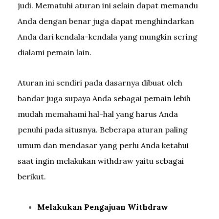
judi. Mematuhi aturan ini selain dapat memandu
Anda dengan benar juga dapat menghindarkan
Anda dari kendala-kendala yang mungkin sering
dialami pemain lain.
Aturan ini sendiri pada dasarnya dibuat oleh
bandar juga supaya Anda sebagai pemain lebih
mudah memahami hal-hal yang harus Anda
penuhi pada situsnya. Beberapa aturan paling
umum dan mendasar yang perlu Anda ketahui
saat ingin melakukan withdraw yaitu sebagai
berikut.
Melakukan Pengajuan Withdraw