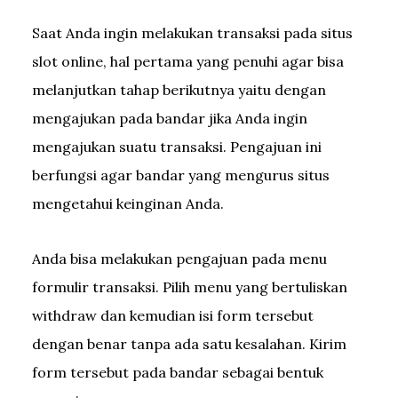
Saat Anda ingin melakukan transaksi pada situs
slot online, hal pertama yang penuhi agar bisa
melanjutkan tahap berikutnya yaitu dengan
mengajukan pada bandar jika Anda ingin
mengajukan suatu transaksi. Pengajuan ini
berfungsi agar bandar yang mengurus situs
mengetahui keinginan Anda.
Anda bisa melakukan pengajuan pada menu
formulir transaksi. Pilih menu yang bertuliskan
withdraw dan kemudian isi form tersebut
dengan benar tanpa ada satu kesalahan. Kirim
form tersebut pada bandar sebagai bentuk