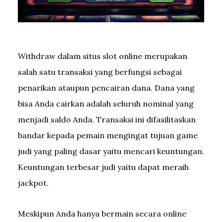
Withdraw dalam situs slot online merupakan
salah satu transaksi yang berfungsi sebagai
penarikan ataupun pencairan dana. Dana yang
bisa Anda cairkan adalah seluruh nominal yang
menjadi saldo Anda. Transaksi ini difasilitaskan
bandar kepada pemain mengingat tujuan game
judi yang paling dasar yaitu mencari keuntungan.
Keuntungan terbesar judi yaitu dapat meraih
jackpot.
Meskipun Anda hanya bermain secara online