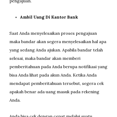
pengajuan.
Ambil Uang Di Kantor Bank
Saat Anda menyelesaikan proses pengajuan
maka bandar akan segera menyelesaikan hal apa
yang sedang Anda ajukan. Apabila bandar telah
selesai, maka bandar akan memberi
pemberitahuan pada Anda berupa notifikasi yang
bisa Anda lihat pada akun Anda. Ketika Anda
mendapat pemberitahuan tersebut, segera cek
apakah benar ada uang masuk pada rekening
Anda.
Anda bisa cek dengan cepat melalui suatu