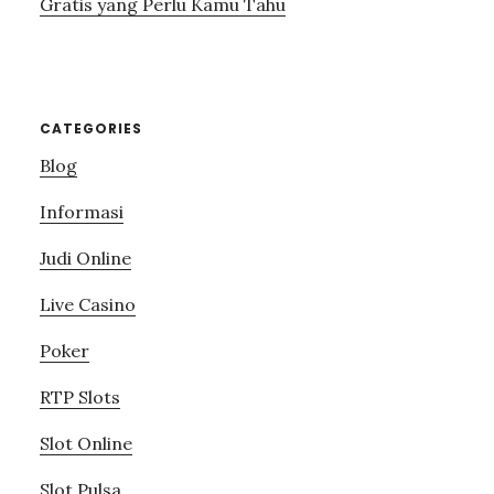
Gratis yang Perlu Kamu Tahu
CATEGORIES
Blog
Informasi
Judi Online
Live Casino
Poker
RTP Slots
Slot Online
Slot Pulsa