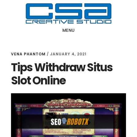
Skip
Skip
to
to
main
primary
MENU
content
sidebar
VENA PHANTOM
/
JANUARY 4, 2021
Tips Withdraw Situs
Slot Online