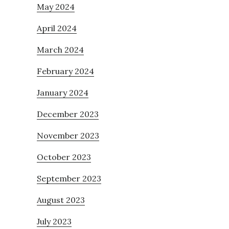
May 2024
April 2024
March 2024
February 2024
January 2024
December 2023
November 2023
October 2023
September 2023
August 2023
July 2023