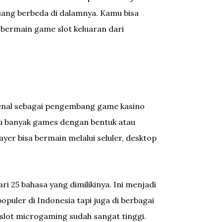
uang berbeda di dalamnya. Kamu bisa
bermain game slot keluaran dari
kenal sebagai pengembang game kasino
tu banyak games dengan bentuk atau
yer bisa bermain melalui seluler, desktop
ari 25 bahasa yang dimilikinya. Ini menjadi
puler di Indonesia tapi juga di berbagai
 slot microgaming sudah sangat tinggi.