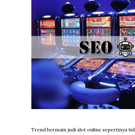
Trend bermain judi slot online sepertinya tid