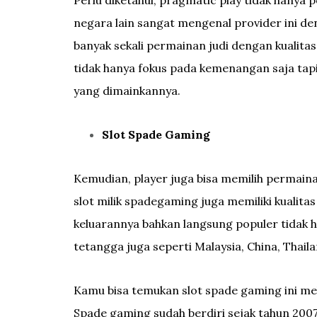
Perlu diketahui, pragmatic play tidak hanya 
negara lain sangat mengenal provider ini den
banyak sekali permainan judi dengan kualita
tidak hanya fokus pada kemenangan saja tapi
yang dimainkannya.
Slot Spade Gaming
Kemudian, player juga bisa memilih permaina
slot milik spadegaming juga memiliki kualit
keluarannya bahkan langsung populer tidak h
tetangga juga seperti Malaysia, China, Thail
Kamu bisa temukan slot spade gaming ini mela
Spade gaming sudah berdiri sejak tahun 2007