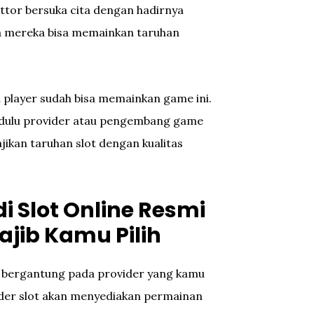
ttor bersuka cita dengan hadirnya
a mereka bisa memainkan taruhan
 player sudah bisa memainkan game ini.
i dulu provider atau pengembang game
ikan taruhan slot dengan kualitas
i Slot Online Resmi
jib Kamu Pilih
an bergantung pada provider yang kamu
ider slot akan menyediakan permainan