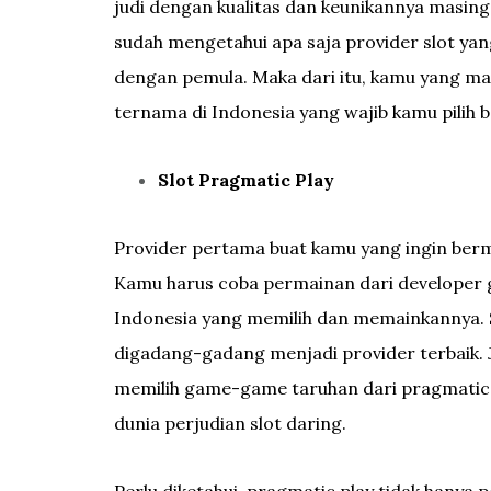
judi dengan kualitas dan keunikannya masin
sudah mengetahui apa saja provider slot ya
dengan pemula. Maka dari itu, kamu yang mas
ternama di Indonesia yang wajib kamu pilih be
Slot Pragmatic Play
Provider pertama buat kamu yang ingin berma
Kamu harus coba permainan dari developer ga
Indonesia yang memilih dan memainkannya. S
digadang-gadang menjadi provider terbaik. 
memilih game-game taruhan dari pragmatic 
dunia perjudian slot daring.