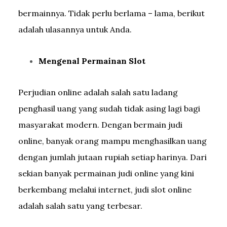
bermainnya. Tidak perlu berlama – lama, berikut
adalah ulasannya untuk Anda.
Mengenal Permainan Slot
Perjudian online adalah salah satu ladang
penghasil uang yang sudah tidak asing lagi bagi
masyarakat modern. Dengan bermain judi
online, banyak orang mampu menghasilkan uang
dengan jumlah jutaan rupiah setiap harinya. Dari
sekian banyak permainan judi online yang kini
berkembang melalui internet, judi slot online
adalah salah satu yang terbesar.