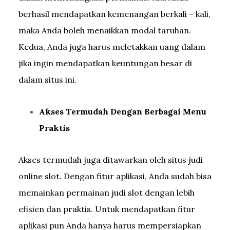
berhasil mendapatkan kemenangan berkali – kali,
maka Anda boleh menaikkan modal taruhan.
Kedua, Anda juga harus meletakkan uang dalam
jika ingin mendapatkan keuntungan besar di
dalam situs ini.
Akses Termudah Dengan Berbagai Menu
Praktis
Akses termudah juga ditawarkan oleh situs judi
online slot. Dengan fitur aplikasi, Anda sudah bisa
memainkan permainan judi slot dengan lebih
efisien dan praktis. Untuk mendapatkan fitur
aplikasi pun Anda hanya harus mempersiapkan