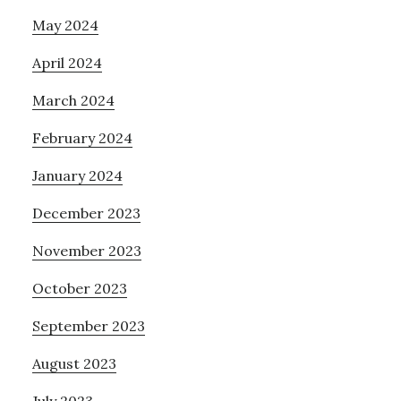
May 2024
April 2024
March 2024
February 2024
January 2024
December 2023
November 2023
October 2023
September 2023
August 2023