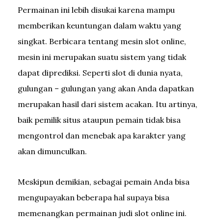
Permainan ini lebih disukai karena mampu
memberikan keuntungan dalam waktu yang
singkat.
Berbicara tentang mesin slot online,
mesin ini merupakan suatu sistem yang tidak
dapat diprediksi. Seperti slot di dunia nyata,
gulungan – gulungan yang akan Anda dapatkan
merupakan hasil dari sistem acakan. Itu artinya,
baik pemilik situs ataupun pemain tidak bisa
mengontrol dan menebak apa karakter yang
akan dimunculkan.
Meskipun demikian, sebagai pemain Anda bisa
mengupayakan beberapa hal supaya bisa
memenangkan permainan judi slot online ini.