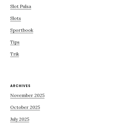
Slot Pulsa
Slots
Sportbook
Tips
Trik
ARCHIVES
November 2025
October 2025
July 2025