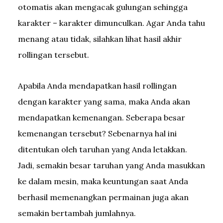
otomatis akan mengacak gulungan sehingga
karakter – karakter dimunculkan.
Agar Anda tahu
menang atau tidak, silahkan lihat hasil akhir
rollingan tersebut.
Apabila Anda mendapatkan hasil rollingan
dengan karakter yang sama, maka Anda akan
mendapatkan kemenangan. Seberapa besar
kemenangan tersebut? Sebenarnya hal ini
ditentukan oleh taruhan yang Anda letakkan.
Jadi, semakin besar taruhan yang Anda masukkan
ke dalam mesin, maka keuntungan saat Anda
berhasil memenangkan permainan juga akan
semakin bertambah jumlahnya.