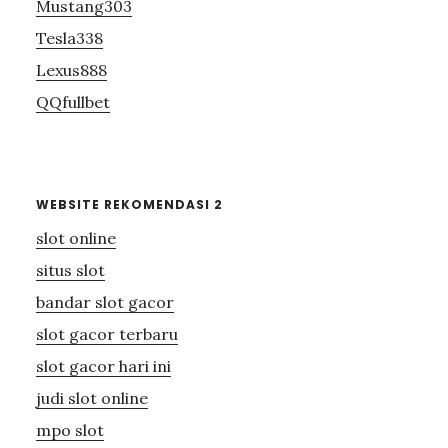
Mustang303
Tesla338
Lexus888
QQfullbet
WEBSITE REKOMENDASI 2
slot online
situs slot
bandar slot gacor
slot gacor terbaru
slot gacor hari ini
judi slot online
mpo slot