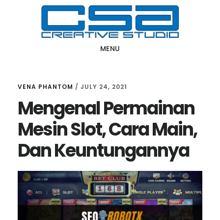
Skip
Skip
to
to
main
primary
MENU
content
sidebar
VENA PHANTOM
/
JULY 24, 2021
Mengenal Permainan
Mesin Slot, Cara Main,
Dan Keuntungannya