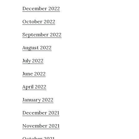
December 2022
October 2022
September 2022
August 2022
July 2022
June 2022
April 2022
January 2022
December 2021
November 2021
October 2021