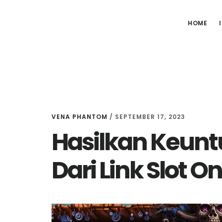
HOME
VENA PHANTOM
/
SEPTEMBER 17, 2023
Hasilkan Keun
Dari Link Slot O