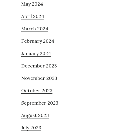
May 2024
April 2024
March 2024
February 2024
January 2024
December 2023
November 2023
October 2023
September 2023
August 2023
July 2023