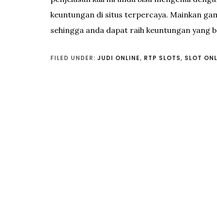
keuntungan di situs terpercaya. Mainkan gam
sehingga anda dapat raih keuntungan yang b
FILED UNDER:
JUDI ONLINE
,
RTP SLOTS
,
SLOT ONL