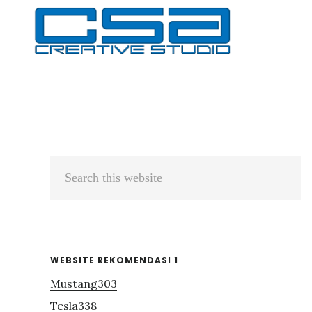
Skip
Skip
to
to
main
primary
content
sidebar
Primary
Search
Sidebar
this
website
WEBSITE REKOMENDASI 1
Mustang303
Tesla338