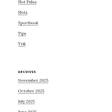
Slot Pulsa
Slots
Sportbook
Tips
Trik
ARCHIVES
November 2025
October 2025
July 2025
June 2025