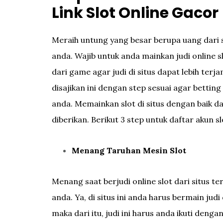
Link Slot Online Gacor
Meraih untung yang besar berupa uang dari si
anda. Wajib untuk anda mainkan judi online s
dari game agar judi di situs dapat lebih ter
disajikan ini dengan step sesuai agar betting
anda. Memainkan slot di situs dengan baik d
diberikan. Berikut 3 step untuk daftar akun slo
Menang Taruhan Mesin Slot
Menang saat berjudi online slot dari situs te
anda. Ya, di situs ini anda harus bermain j
maka dari itu, judi ini harus anda ikuti deng