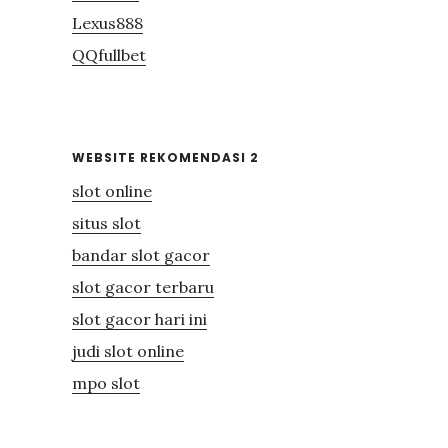
Lexus888
QQfullbet
WEBSITE REKOMENDASI 2
slot online
situs slot
bandar slot gacor
slot gacor terbaru
slot gacor hari ini
judi slot online
mpo slot