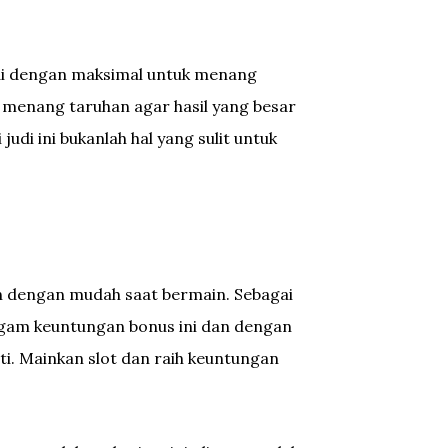
judi dengan maksimal untuk menang
a menang taruhan agar hasil yang besar
judi ini bukanlah hal yang sulit untuk
aih dengan mudah saat bermain. Sebagai
ragam keuntungan bonus ini dan dengan
uti. Mainkan slot dan raih keuntungan