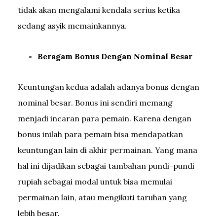
tidak akan mengalami kendala serius ketika
sedang asyik memainkannya.
Beragam Bonus Dengan Nominal Besar
Keuntungan kedua adalah adanya bonus dengan
nominal besar. Bonus ini sendiri memang
menjadi incaran para pemain. Karena dengan
bonus inilah para pemain bisa mendapatkan
keuntungan lain di akhir permainan.
Yang mana
hal ini dijadikan sebagai tambahan pundi-pundi
rupiah sebagai modal untuk bisa memulai
permainan lain, atau mengikuti taruhan yang
lebih besar.