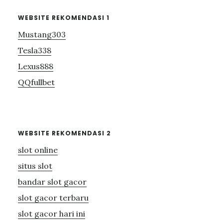
WEBSITE REKOMENDASI 1
Mustang303
Tesla338
Lexus888
QQfullbet
WEBSITE REKOMENDASI 2
slot online
situs slot
bandar slot gacor
slot gacor terbaru
slot gacor hari ini