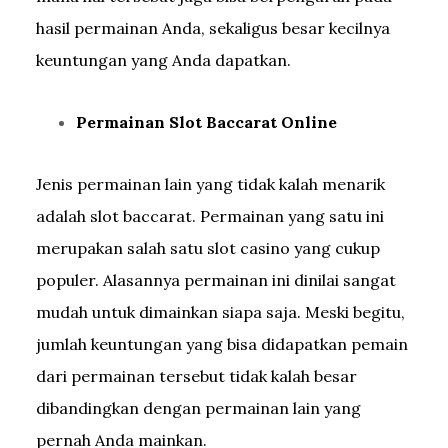
hasil permainan Anda, sekaligus besar kecilnya
keuntungan yang Anda dapatkan.
Permainan Slot Baccarat Online
Jenis permainan lain yang tidak kalah menarik
adalah slot baccarat. Permainan yang satu ini
merupakan salah satu slot casino yang cukup
populer. Alasannya permainan ini dinilai sangat
mudah untuk dimainkan siapa saja.
Meski begitu,
jumlah keuntungan yang bisa didapatkan pemain
dari permainan tersebut tidak kalah besar
dibandingkan dengan permainan lain yang
pernah Anda mainkan.