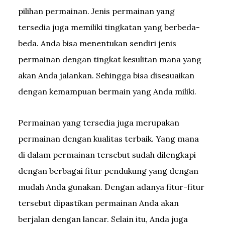
pilihan permainan. Jenis permainan yang
tersedia juga memiliki tingkatan yang berbeda-
beda.
Anda bisa menentukan sendiri jenis
permainan dengan tingkat kesulitan mana yang
akan Anda jalankan. Sehingga bisa disesuaikan
dengan kemampuan bermain yang Anda miliki.
Permainan yang tersedia juga merupakan
permainan dengan kualitas terbaik. Yang mana
di dalam permainan tersebut sudah dilengkapi
dengan berbagai fitur pendukung yang dengan
mudah Anda gunakan.
Dengan adanya fitur-fitur
tersebut dipastikan permainan Anda akan
berjalan dengan lancar. Selain itu, Anda juga