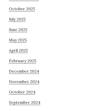
October 2025
July 2025
June 2025
May 2025
April 2025
February 2025
December 2024
November 2024
October 2024
September 2024