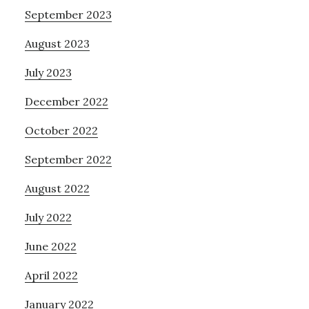
September 2023
August 2023
July 2023
December 2022
October 2022
September 2022
August 2022
July 2022
June 2022
April 2022
January 2022