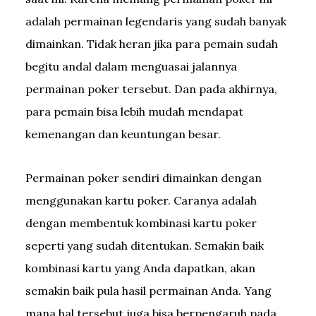
adalah permainan legendaris yang sudah banyak
dimainkan.
Tidak heran jika para pemain sudah
begitu andal dalam menguasai jalannya
permainan poker tersebut. Dan pada akhirnya,
para pemain bisa lebih mudah mendapat
kemenangan dan keuntungan besar.
Permainan poker sendiri dimainkan dengan
menggunakan kartu poker. Caranya adalah
dengan membentuk kombinasi kartu poker
seperti yang sudah ditentukan.
Semakin baik
kombinasi kartu yang Anda dapatkan, akan
semakin baik pula hasil permainan Anda. Yang
mana hal tersebut juga bisa berpengaruh pada