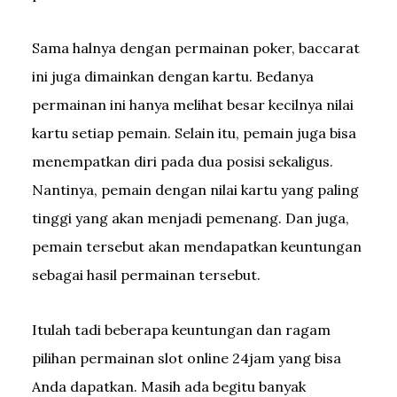
Sama halnya dengan permainan poker, baccarat
ini juga dimainkan dengan kartu. Bedanya
permainan ini hanya melihat besar kecilnya nilai
kartu setiap pemain. Selain itu, pemain juga bisa
menempatkan diri pada dua posisi sekaligus.
Nantinya, pemain dengan nilai kartu yang paling
tinggi yang akan menjadi pemenang. Dan juga,
pemain tersebut akan mendapatkan keuntungan
sebagai hasil permainan tersebut.
Itulah tadi beberapa keuntungan dan ragam
pilihan permainan slot online 24jam yang bisa
Anda dapatkan.
Masih ada begitu banyak