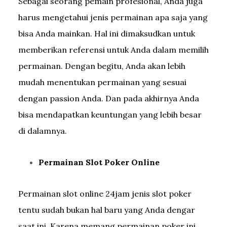
Sebagai seorang pemain profesional, Anda juga
harus mengetahui jenis permainan apa saja yang
bisa Anda mainkan. Hal ini dimaksudkan untuk
memberikan referensi untuk Anda dalam memilih
permainan.
Dengan begitu, Anda akan lebih
mudah menentukan permainan yang sesuai
dengan passion Anda. Dan pada akhirnya Anda
bisa mendapatkan keuntungan yang lebih besar
di dalamnya.
Permainan Slot Poker Online
Permainan slot online 24jam jenis slot poker
tentu sudah bukan hal baru yang Anda dengar
saat ini. Karena memang permainan poker ini