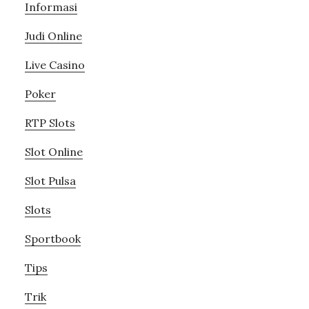
Informasi
Judi Online
Live Casino
Poker
RTP Slots
Slot Online
Slot Pulsa
Slots
Sportbook
Tips
Trik