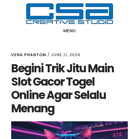
Skip
Skip
to
to
main
primary
MENU
content
sidebar
VENA PHANTOM
/
JUNE 11, 2024
Begini Trik Jitu Main
Slot Gacor Togel
Online Agar Selalu
Menang