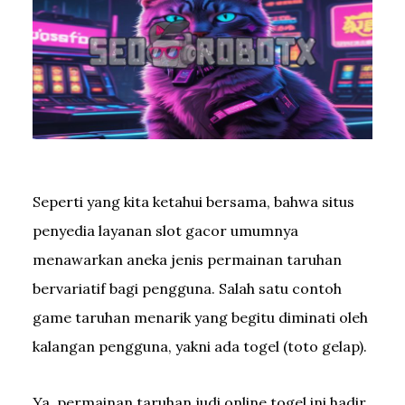
Seperti yang kita ketahui bersama, bahwa situs
penyedia layanan slot gacor umumnya
menawarkan aneka jenis permainan taruhan
bervariatif bagi pengguna. Salah satu contoh
game taruhan menarik yang begitu diminati oleh
kalangan pengguna, yakni ada togel (toto gelap).
Ya, permainan taruhan judi online togel ini hadir