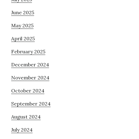
June 2025
May 2025
April 2025
February 2025
December 2024
November 2024
October 2024
September 2024
August 2024
July 2024