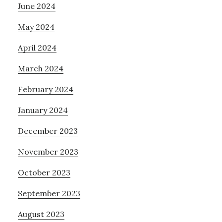
June 2024
May 2024
April 2024
March 2024
February 2024
January 2024
December 2023
November 2023
October 2023
September 2023
August 2023