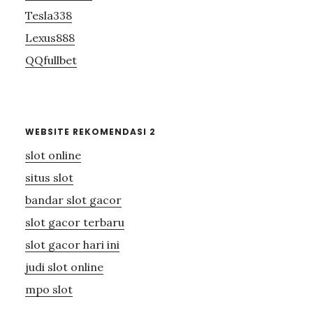
Tesla338
Lexus888
QQfullbet
WEBSITE REKOMENDASI 2
slot online
situs slot
bandar slot gacor
slot gacor terbaru
slot gacor hari ini
judi slot online
mpo slot