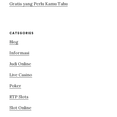
Gratis yang Perlu Kamu Tahu
CATEGORIES
Blog
Informasi
Judi Online
Live Casino
Poker
RTP Slots
Slot Online