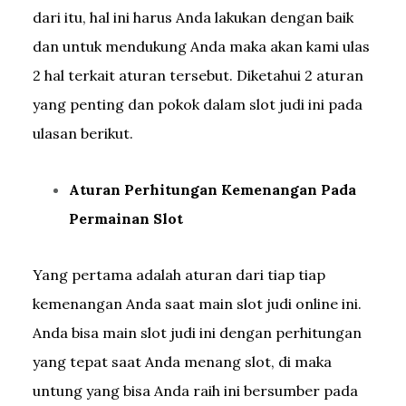
dari itu, hal ini harus Anda lakukan dengan baik
dan untuk mendukung Anda maka akan kami ulas
2 hal terkait aturan tersebut. Diketahui 2 aturan
yang penting dan pokok dalam slot judi ini pada
ulasan berikut.
Aturan Perhitungan Kemenangan Pada
Permainan Slot
Yang pertama adalah aturan dari tiap tiap
kemenangan Anda saat main slot judi online ini.
Anda bisa main slot judi ini dengan perhitungan
yang tepat saat Anda menang slot, di maka
untung yang bisa Anda raih ini bersumber pada