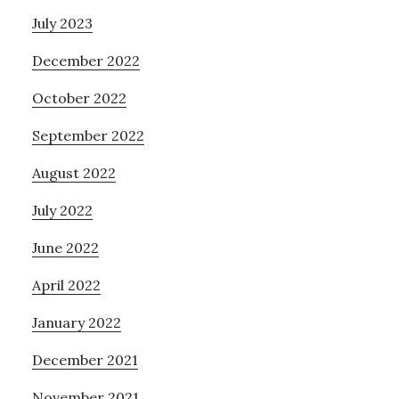
July 2023
December 2022
October 2022
September 2022
August 2022
July 2022
June 2022
April 2022
January 2022
December 2021
November 2021