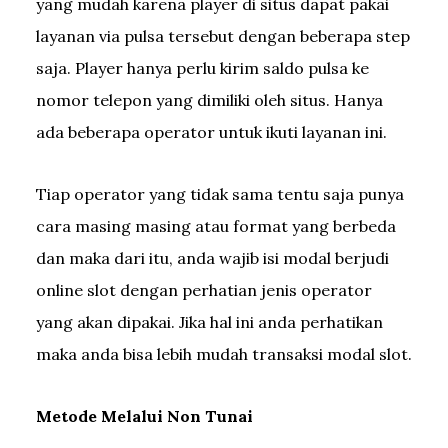
yang mudah karena player di situs dapat pakai
layanan via pulsa tersebut dengan beberapa step
saja. Player hanya perlu kirim saldo pulsa ke
nomor telepon yang dimiliki oleh situs. Hanya
ada beberapa operator untuk ikuti layanan ini.
Tiap operator yang tidak sama tentu saja punya
cara masing masing atau format yang berbeda
dan maka dari itu, anda wajib isi modal berjudi
online slot dengan perhatian jenis operator
yang akan dipakai. Jika hal ini anda perhatikan
maka anda bisa lebih mudah transaksi modal slot.
Metode Melalui Non Tunai