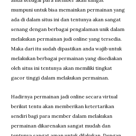
mumpuni untuk bisa memainkan permainan yang
ada di dalam situs ini dan tentunya akan sangat
senang dengan berbagai pengalaman unik dalam
melakukan permainan judi online yang tersedia.
Maka dari itu sudah dipastikan anda wajib untuk
melakukan berbagai permainan yang disediakan
oleh situs ini tentunya akan memiliki tingkat
gacor tinggi dalam melakukan permainan.
Hadirnya permainan jadi online secara virtual
berikut tentu akan memberikan ketertarikan
sendiri bagi para member dalam melakukan
permainan dikarenakan sangat mudah dan
tentunya sangat aman untuk dilakukan. Dengan