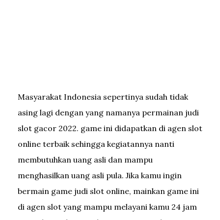
Masyarakat Indonesia sepertinya sudah tidak
asing lagi dengan yang namanya permainan judi
slot gacor 2022. game ini didapatkan di agen slot
online terbaik sehingga kegiatannya nanti
membutuhkan uang asli dan mampu
menghasilkan uang asli pula. Jika kamu ingin
bermain game judi slot online, mainkan game ini
di agen slot yang mampu melayani kamu 24 jam