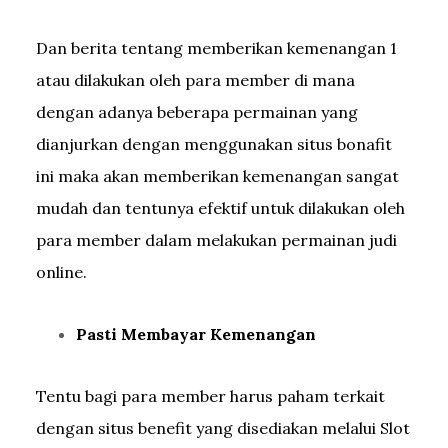
Dan berita tentang memberikan kemenangan 1
atau dilakukan oleh para member di mana
dengan adanya beberapa permainan yang
dianjurkan dengan menggunakan situs bonafit
ini maka akan memberikan kemenangan sangat
mudah dan tentunya efektif untuk dilakukan oleh
para member dalam melakukan permainan judi
online.
Pasti Membayar Kemenangan
Tentu bagi para member harus paham terkait
dengan situs benefit yang disediakan melalui Slot