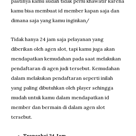
pastinya kamu sudah tidak perlu khawatir karena
kamu bisa membuat id member kapan saja dan
dimana saja yang kamu inginkan/
Tidak hanya 24 jam saja pelayanan yang
diberikan oleh agen slot, tapi kamu juga akan
mendapatkan kemudahan pada saat melakukan
pendaftaran di agen judi tersebut. Kemudahan
dalam melakukan pendaftaran seperti inilah
yang paling dibutuhkan oleh player sehingga
mudah untuk kamu dalam mendapatkan id
member dan bermain di dalam agen slot
tersebut.
Transaksi 24 Jam