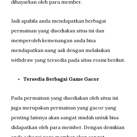
dibayarkan oleh para member.
Jadi apabila anda mendapatkan berbagai
permainan yang disediakan situs ini dan
memperoleh kemenangan anda bisa
mendapatkan uang asli dengan melakukan
withdraw yang tersedia pada situs resmi berikut.
Tersedia Berbagai Game Gacor
Pada permainan yang disediakan oleh situs ini
juga merupakan permainan yang gacor yang
penting lainnya akan sangat mudah untuk bisa
didapatkan oleh para member. Dengan demikian
anda sebagai para member akan sangat