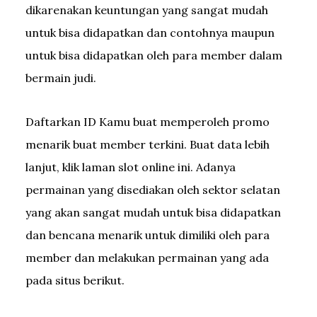
dikarenakan keuntungan yang sangat mudah
untuk bisa didapatkan dan contohnya maupun
untuk bisa didapatkan oleh para member dalam
bermain judi.
Daftarkan ID Kamu buat memperoleh promo
menarik buat member terkini. Buat data lebih
lanjut, klik laman slot online ini. Adanya
permainan yang disediakan oleh sektor selatan
yang akan sangat mudah untuk bisa didapatkan
dan bencana menarik untuk dimiliki oleh para
member dan melakukan permainan yang ada
pada situs berikut.