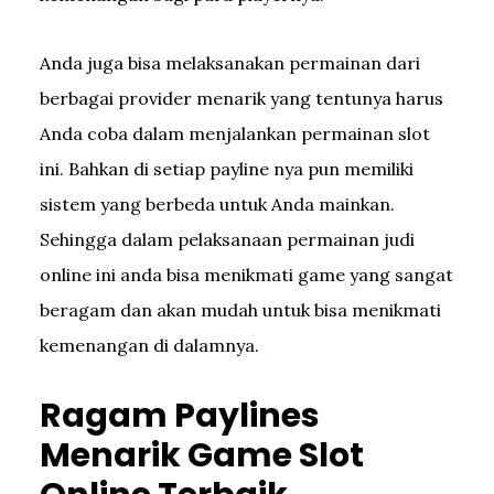
Anda juga bisa melaksanakan permainan dari
berbagai provider menarik yang tentunya harus
Anda coba dalam menjalankan permainan slot
ini. Bahkan di setiap payline nya pun memiliki
sistem yang berbeda untuk Anda mainkan.
Sehingga dalam pelaksanaan permainan judi
online ini anda bisa menikmati game yang sangat
beragam dan akan mudah untuk bisa menikmati
kemenangan di dalamnya.
Ragam Paylines
Menarik Game Slot