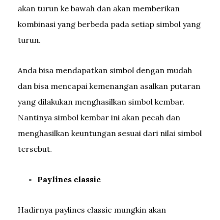
akan turun ke bawah dan akan memberikan
kombinasi yang berbeda pada setiap simbol yang
turun.
Anda bisa mendapatkan simbol dengan mudah
dan bisa mencapai kemenangan asalkan putaran
yang dilakukan menghasilkan simbol kembar.
Nantinya simbol kembar ini akan pecah dan
menghasilkan keuntungan sesuai dari nilai simbol
tersebut.
Paylines classic
Hadirnya paylines classic mungkin akan