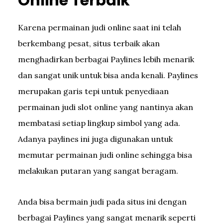
Online Terbaik
Karena permainan judi online saat ini telah
berkembang pesat, situs terbaik akan
menghadirkan berbagai Paylines lebih menarik
dan sangat unik untuk bisa anda kenali. Paylines
merupakan garis tepi untuk penyediaan
permainan judi slot online yang nantinya akan
membatasi setiap lingkup simbol yang ada.
Adanya paylines ini juga digunakan untuk
memutar permainan judi online sehingga bisa
melakukan putaran yang sangat beragam.
Anda bisa bermain judi pada situs ini dengan
berbagai Paylines yang sangat menarik seperti